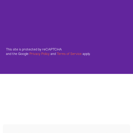
This site is protected by reCAPTCHA
and the Google
Privacy Policy
and
Terms of Service
apply.
Leggi le altre recensioni