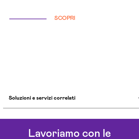
SCOPRI
Soluzioni e servizi correlati
Agenti Ai Lecco
Agenzia Sicurezza Informatica Lecco
Lavoriamo con le
Ai Workflow Lecco