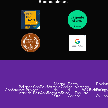
Riconoscimenti
Mappa
Parità
Prodott
Politiche
Cookie
Privacy
Marchio
Codice
Vantaggi
Credits
Support
Privacy
del
di
Whistleblowing
Risorse
Softwa
Aziendali
Policy
Candidati
Registrato
Etico
Esclusivi
Sito
Genere
Svilupp