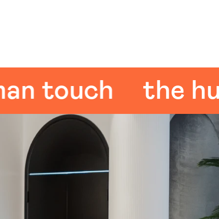
 touch
the huma