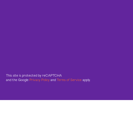
This site is protected by reCAPTCHA
and the Google
Privacy Policy
and
Terms of Service
apply.