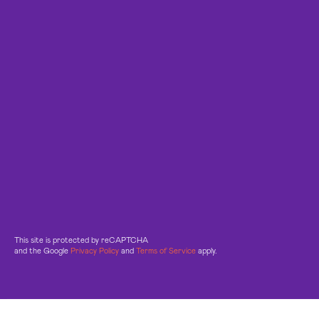
This site is protected by reCAPTCHA
and the Google
Privacy Policy
and
Terms of Service
apply.