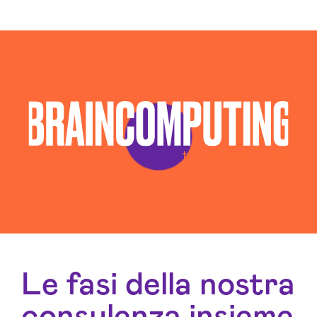
Llm Olbia Tempio
Piattaforma Ai Olbia Tempio
Servizi Consulenza Informatica Olbia Tempio
Servizi Cybersecurity Olbia Tempio
Servizi Sicurezza Informatica Olbia Tempio
Sistema Ai Olbia Tempio
Software House Olbia Tempio
Sviluppo Algoritmi Intelligenza Artificiale Olbia
Tempio
Sviluppo App Olbia Tempio
Sviluppo Chatbot Ai Olbia Tempio
Sviluppo Software Olbia Tempio
Le fasi della nostra
consulenza insieme