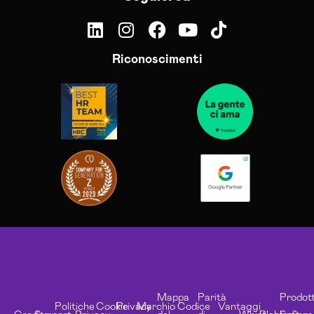
Riconoscimenti
Mappa
Parità
Prodott
Politiche
Cookie
Privacy
Marchio
Codice
Vantaggi