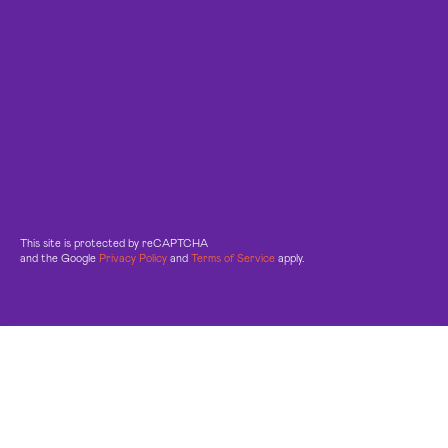
This site is protected by reCAPTCHA
and the Google
Privacy Policy
and
Terms of Service
apply.