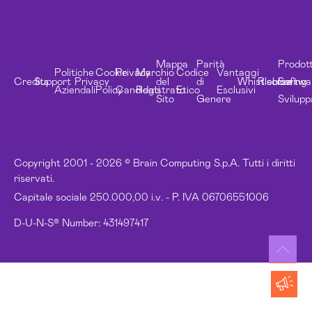
Mappa
Parità
Prodott
Politiche
Cookie
Privacy
Marchio
Codice
Vantaggi
Credits
Support
Privacy
del
di
Whistleblowing
Risorse
Softwa
Aziendali
Policy
Candidati
Registrato
Etico
Esclusivi
Sito
Genere
Svilupp
Copyright 2001 - 2026 © Brain Computing S.p.A. Tutti i diritti
riservati.
Capitale sociale 250.000,00 i.v. - P. IVA 06706551006
D-U-N-S® Number: 431497417