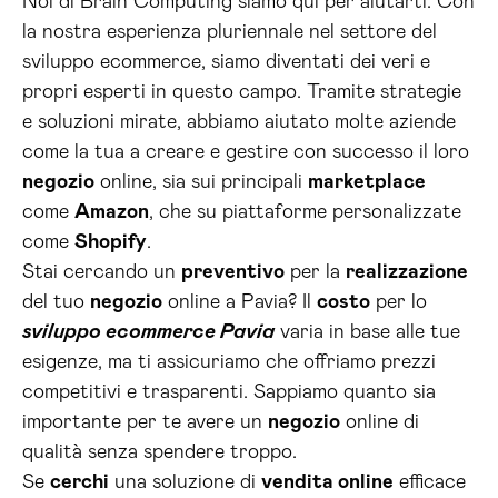
Noi di Brain Computing siamo qui per aiutarti. Con
la nostra esperienza pluriennale nel settore del
sviluppo ecommerce, siamo diventati dei veri e
propri esperti in questo campo. Tramite strategie
e soluzioni mirate, abbiamo aiutato molte aziende
come la tua a creare e gestire con successo il loro
negozio
online, sia sui principali
marketplace
come
Amazon
, che su piattaforme personalizzate
come
Shopify
.
Stai cercando un
preventivo
per la
realizzazione
del tuo
negozio
online a Pavia? Il
costo
per lo
sviluppo ecommerce Pavia
varia in base alle tue
esigenze, ma ti assicuriamo che offriamo prezzi
competitivi e trasparenti. Sappiamo quanto sia
importante per te avere un
negozio
online di
qualità senza spendere troppo.
Se
cerchi
una soluzione di
vendita online
efficace