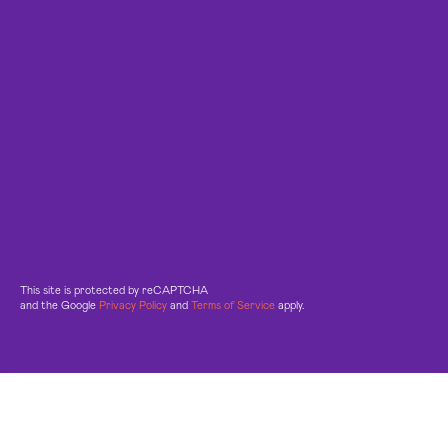
This site is protected by reCAPTCHA
and the Google
Privacy Policy
and
Terms of Service
apply.