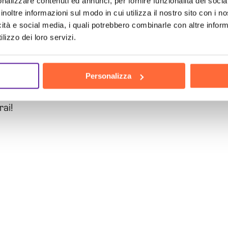
iluppo software Matera
, avrai a disposizione un p
nalizzare contenuti ed annunci, per fornire funzionalità dei socia
inoltre informazioni sul modo in cui utilizza il nostro sito con i 
tua attività. Non importa se hai bisogno di un nuovo
icità e social media, i quali potrebbero combinarle con altre inform
raggiungere i tuoi obiettivi.
lizzo dei loro servizi.
 un
preventivo
personalizzato e scopri come il nostr
Personalizza
i a Brain Computing, leader del settore, e inizia a sfru
 guidare da
esperti
e raggiungi il successo con il nos
rai!