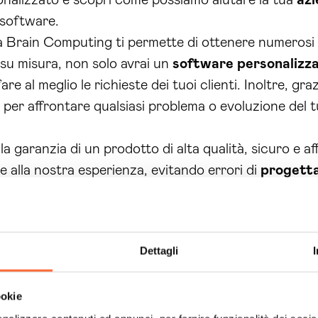
nalizzato e scopri come possiamo aiutare la tua
az
o software.
 da Brain Computing ti permette di ottenere numerosi 
su misura, non solo avrai un
software personalizz
are al meglio le richieste dei tuoi clienti. Inoltre, gra
per affrontare qualsiasi problema o evoluzione del 
i la garanzia di un prodotto di alta qualità, sicuro e a
 alla nostra esperienza, evitando errori di
progett
 solo, grazie all’utilizzo delle più avanzate tecnolog
 in continua evoluzione.
Dettagli
fferte da Brain Computing, potrai avere un partner affi
dere l’occasione di migliorare la tua attività grazie a
ookie
fondamentale sfruttare le opportunità offerte dalla 