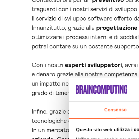
Contattaci ora per un
preventivo
perso
traguardi con i nostri servizi di svilupp
Il servizio di sviluppo software offerto
Innanzitutto, grazie alla
progettazione
ottimizzare i processi interni e di soddisf
potrai contare su un costante supporto 
Con i nostri
esperti
sviluppatori
, avra
e denaro grazie alla nostra competenza e
un impatto negativo sul tuo business. Non
grado di tenere il passo con un mercato
Consenso
Infine, grazie alle soluzioni correlate o
tecnologiche della tua
azienda
. Non per
Questo sito web utilizza i c
In un mercato sempre più competitivo, è 