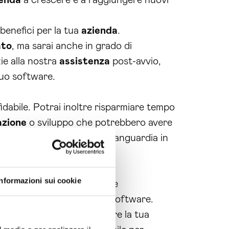
ienda
a crescere e a raggiungere nuovi
benefici per la tua
azienda
.
ato
, ma sarai anche in grado di
zie alla nostra
assistenza
post-avvio,
tuo software.
ffidabile. Potrai inoltre risparmiare tempo
azione
o sviluppo che potrebbero avere
ie, avrai un software all’avanguardia in
Informazioni sui cookie
dabile per tutte le esigenze
i nostri servizi di sviluppo software.
tecnologia per far crescere la tua