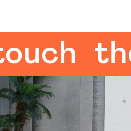
ch
the h