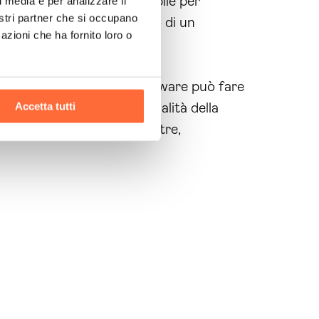
artner competente e affidabile per
l media e per analizzare il
nostri partner che si occupano
 software, di un sito
web
o di un
azioni che ha fornito loro o
o servizio di sviluppo software può fare
Accetta tutti
ttare al massimo le potenzialità della
tro aiuto. Non aspettare oltre,