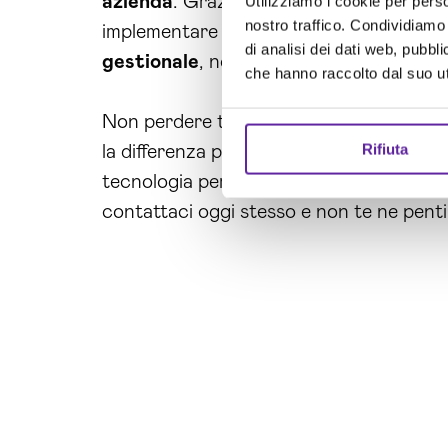
azienda
. Grazie al nostro servizio di
sv
Utilizziamo i cookie per perso
nostro traffico. Condividiamo 
implementare soluzioni su misura per la 
di analisi dei dati web, pubbl
gestionale
, noi siamo qui per aiutarti a 
che hanno raccolto dal suo uti
Non perdere tempo, contattaci ora per
Rifiuta
la differenza per la tua
azienda
. Affidat
tecnologia per il tuo business. Lasciati
contattaci oggi stesso e non te ne penti