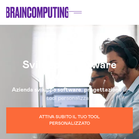
Sviluppo Software
Varese
Azienda sviluppo software
,
progettazione
di
tool personalizzati
ATTIVA SUBITO IL TUO TOOL
PERSONALIZZATO