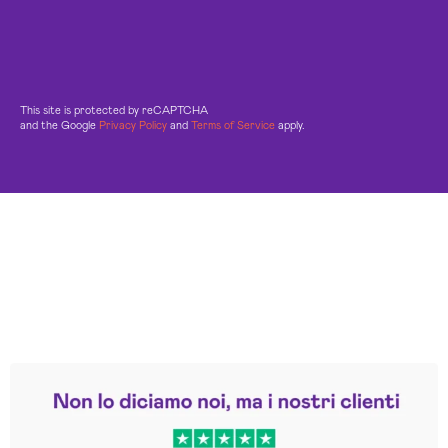
This site is protected by reCAPTCHA
and the Google
Privacy Policy
and
Terms of Service
apply.
Leggi le altre recensioni
Trustpilot