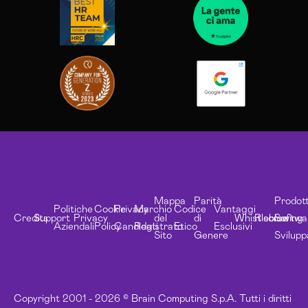
Mappa
Parità
Prodott
Politiche
Cookie
Privacy
Marchio
Codice
Vantaggi
Credits
Support
Privacy
del
di
Whistleblowing
Risorse
Softwa
Aziendali
Policy
Candidati
Registrato
Etico
Esclusivi
Sito
Genere
Svilupp
Copyright 2001 - 2026 © Brain Computing S.p.A. Tutti i diritti