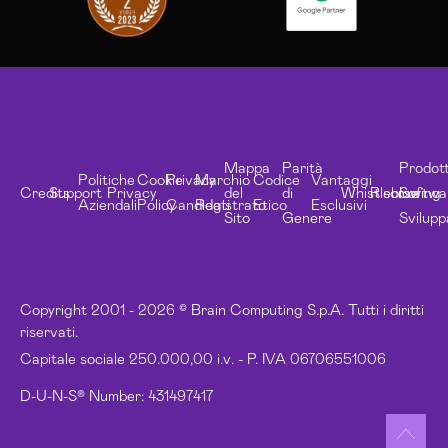
Mappa
Parità
Prodott
Politiche
Cookie
Privacy
Marchio
Codice
Vantaggi
Credits
Support
Privacy
del
di
Whistleblowing
Risorse
Softwa
Aziendali
Policy
Candidati
Registrato
Etico
Esclusivi
Sito
Genere
Svilupp
Copyright 2001 - 2026 © Brain Computing S.p.A. Tutti i diritti
riservati.
Capitale sociale 250.000,00 i.v. - P. IVA 06706551006
D-U-N-S® Number: 431497417