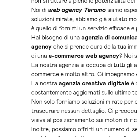
non sfruttare a pieno le potenzialità de
Noi di
web agency Teramo
siamo esper
soluzioni mirate, abbiamo già aiutato mol
è quello di fornirti un servizio efficace e
Hai bisogno di una
agenzia di comunic
agency
che si prende cura della tua im
di una
e-commerce web agency
? Noi 
La nostra agenzia si occupa di tutti gli
commerce e molto altro. Ci impegnamo og
La nostra
agenzia creativa digitale
è 
costantemente aggiornati sulle ultime te
Non solo forniamo soluzioni mirate per og
trascurare nessun dettaglio. Ci preoccup
visiva al posizionamento sui motori di ri
Inoltre, possiamo offrirti un numero di 