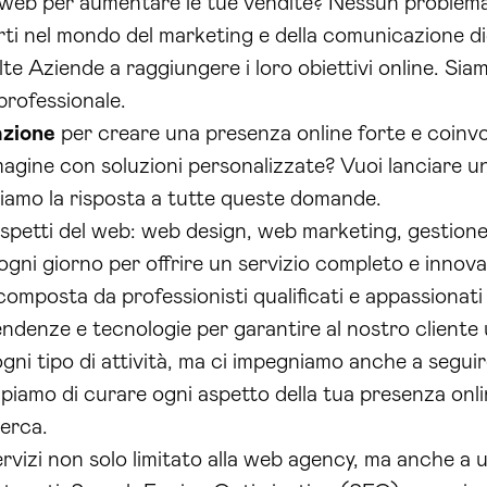
l web per aumentare le tue vendite? Nessun problema,
ti nel mondo del marketing e della comunicazione digi
te Aziende a raggiungere i loro obiettivi online. Siam
 professionale.
azione
per creare una presenza online forte e coinv
magine con soluzioni personalizzate? Vuoi lanciare 
siamo la risposta a tutte queste domande.
 aspetti del web: web design, web marketing, gestione
ni giorno per offrire un servizio completo e innova
composta da professionisti qualificati e appassionati
ndenze e tecnologie per garantire al nostro cliente u
ni tipo di attività, ma ci impegniamo anche a seguire
iamo di curare ogni aspetto della tua presenza onlin
cerca.
servizi non solo limitato alla web agency, ma anche a