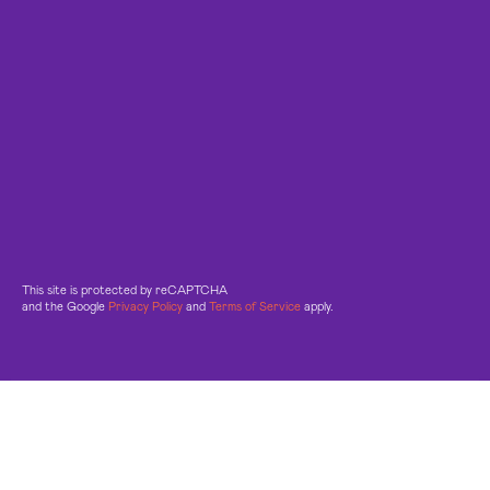
This site is protected by reCAPTCHA
and the Google
Privacy Policy
and
Terms of Service
apply.