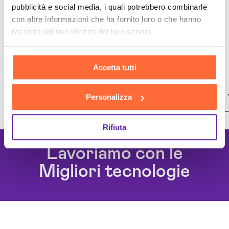
pubblicità e social media, i quali potrebbero combinarle
con altre informazioni che ha fornito loro o che hanno
raccolto dal suo utilizzo dei loro servizi.
Potrebbe interessarti
Accetta tutti
Creazione Ecommerce Teramo
Personalizza
Lavoriamo con le
Rifiuta
Migliori tecnologie