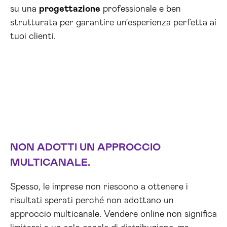
su una
progettazione
professionale e ben
strutturata per garantire un'esperienza perfetta ai
tuoi clienti.
NON ADOTTI UN APPROCCIO
MULTICANALE.
Spesso, le imprese non riescono a ottenere i
risultati sperati perché non adottano un
approccio multicanale. Vendere online non significa
limitarsi a un solo canale di distribuzione, ma
bisogna essere presenti su più piattaforme, social
network e marketplaces. Brain Computing può