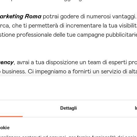
marketing Roma
potrai godere di numerosi vantaggi.
cerca, che ti permetterà di incrementare la tua visibil
stione professionale delle tue campagne pubblicitarie
gency
, avrai a tua disposizione un team di esperti pr
tuo business. Ci impegniamo a fornirti un servizio di
i crescita online.
la tua presenza online con i nostri
Servizi agenzia
e possiamo aiutarti a raggiungere i tuoi obiettivi onl
Dettagli
ookie