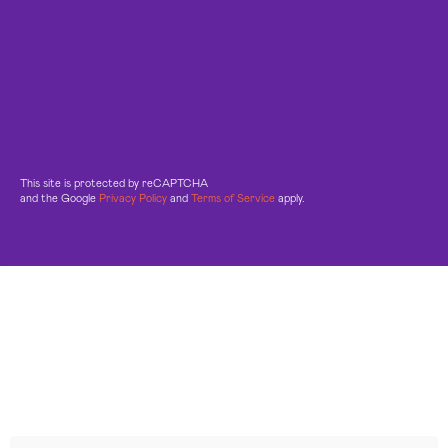
This site is protected by reCAPTCHA
and the Google
Privacy Policy
and
Terms of Service
apply.