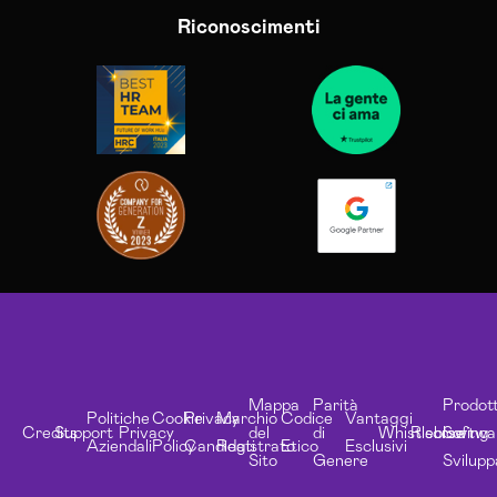
Riconoscimenti
Mappa
Parità
Prodott
Politiche
Cookie
Privacy
Marchio
Codice
Vantaggi
Credits
Support
Privacy
del
di
Whistleblowing
Risorse
Softwa
Aziendali
Policy
Candidati
Registrato
Etico
Esclusivi
Sito
Genere
Svilupp