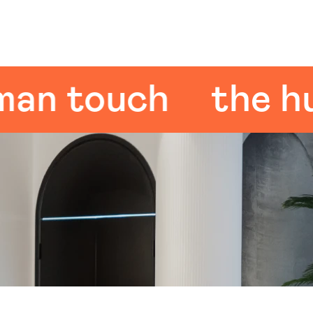
 touch
the huma