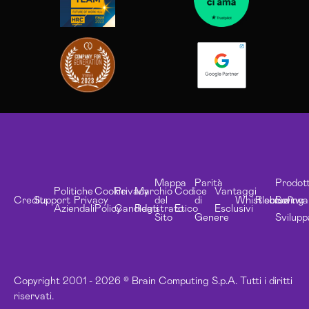
Mappa
Parità
Prodott
Politiche
Cookie
Privacy
Marchio
Codice
Vantaggi
Credits
Support
Privacy
del
di
Whistleblowing
Risorse
Softwa
Aziendali
Policy
Candidati
Registrato
Etico
Esclusivi
Sito
Genere
Svilupp
Copyright 2001 - 2026 © Brain Computing S.p.A. Tutti i diritti
riservati.