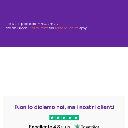
This site is protected by reCAPTCHA
and the Google
Privacy Policy
and
Terms of Service
apply.
Leggi le altre recensioni
Trustpilot