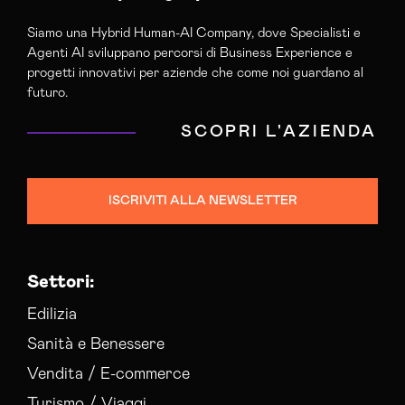
Agenzia Social Media Marketing Vicenza
Siamo una Hybrid Human-AI Company, dove Specialisti e
Agenzia Web Marketing Vicenza
Agenti AI sviluppano percorsi di Business Experience e
Campagne Adv Social Vicenza
progetti innovativi per aziende che come noi guardano al
Campagne Advertising Vicenza
futuro.
Campagne Display Advertising Vicenza
SCOPRI L'AZIENDA
Campagne Native Advertising Vicenza
Consulenza Seo Vicenza
Consulenza Social Media Vicenza
ISCRIVITI ALLA NEWSLETTER
Consulenza Web Marketing Vicenza
Esperti Social Media Vicenza
Esperti Web Marketing Vicenza
Settori:
Gestione Campagne Google Ads Vicenza
Gestione Social Media Vicenza
Edilizia
Realizzazione Siti Web Vicenza
Sanità e Benessere
Realizzazione Siti Wordpress Vicenza
Vendita / E-commerce
Social Media Advertising Vicenza
Turismo / Viaggi
Sviluppo Ecommerce Vicenza