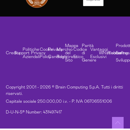
Mappa
Parità
Prodott
Politiche
Cookie
Privacy
Marchio
Codice
Vantaggi
Credits
Support
Privacy
del
di
Whistleblowing
Risorse
Softwa
Aziendali
Policy
Candidati
Registrato
Etico
Esclusivi
Sito
Genere
Svilupp
Copyright 2001 - 2026 © Brain Computing S.p.A. Tutti i diritti
riservati.
Capitale sociale 250.000,00 i.v. - P. IVA 06706551006
D-U-N-S® Number: 431497417