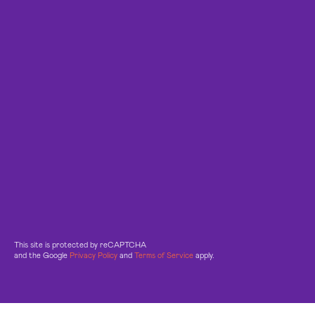
This site is protected by reCAPTCHA
and the Google
Privacy Policy
and
Terms of Service
apply.