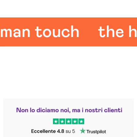
n touch
the hum
Leggi le altre recensioni
Trustpilot