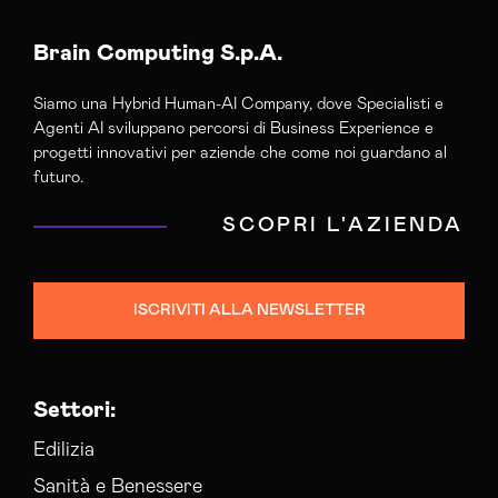
Agenzia Google Partner Trapani
Agenzia Posizionamento Seo Trapani
Brain Computing S.p.A.
Agenzia Social Media Marketing Trapani
Siamo una Hybrid Human-AI Company, dove Specialisti e
Agenzia Web Marketing Trapani
Agenti AI sviluppano percorsi di Business Experience e
Campagne Adv Social Trapani
progetti innovativi per aziende che come noi guardano al
Campagne Advertising Trapani
futuro.
Campagne Display Advertising Trapani
SCOPRI L'AZIENDA
Campagne Native Advertising Trapani
Consulenza Seo Trapani
Consulenza Social Media Trapani
ISCRIVITI ALLA NEWSLETTER
Consulenza Web Marketing Trapani
Esperti Social Media Trapani
Esperti Web Marketing Trapani
Settori:
Gestione Campagne Google Ads Trapani
Gestione Social Media Trapani
Edilizia
Realizzazione Siti Web Trapani
Sanità e Benessere