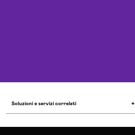
Soluzioni e servizi correlati
Agenzia Creativa Trapani
Agenzia Di Marketing Automation Trapani