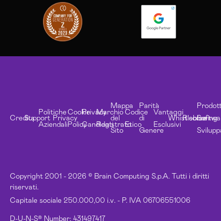
Mappa
Parità
Prodott
Politiche
Cookie
Privacy
Marchio
Codice
Vantaggi
Credits
Support
Privacy
del
di
Whistleblowing
Risorse
Softwa
Aziendali
Policy
Candidati
Registrato
Etico
Esclusivi
Sito
Genere
Svilupp
Copyright 2001 - 2026 © Brain Computing S.p.A. Tutti i diritti
riservati.
Capitale sociale 250.000,00 i.v. - P. IVA 06706551006
D-U-N-S® Number: 431497417