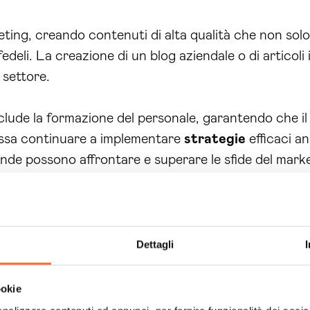
ting, creando contenuti di alta qualità che non solo
 fedeli. La creazione di un blog aziendale o di articoli
 settore.
include la formazione del personale, garantendo che i
ossa continuare a implementare
strategie
efficaci a
ende possono affrontare e superare le sfide del marke
ndietro nel mondo digitale. Ora è il momento di agire
e la tua presenza
online
. Contatta Brain Computing
orniremo soluzioni su misura. Non aspettare oltre: il
Dettagli
o il successo digitale oggi stesso!
ookie