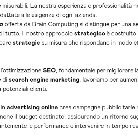
e misurabili. La nostra esperienza e professionalità n
dattate alle esigenze di ogni azienda.
a
offerta da Brain Computing si distingue per una ser
di tutto, il nostro approccio
strategico
è costruito 
reare
strategie
su misura che rispondano in modo eff
l’ottimizzazione
SEO
, fondamentale per migliorare l
e di
search engine marketing
, lavoriamo per aument
 potenziali clienti.
 in
advertising
online
crea campagne pubblicitarie 
anche il budget destinato, assicurando un ritorno sugl
tantemente le performance e intervenire in tempo rea