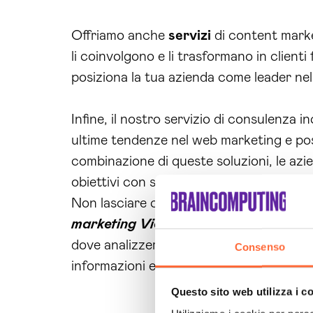
Offriamo anche
servizi
di content marke
li coinvolgono e li trasformano in clienti
posiziona la tua azienda come leader nel
Infine, il nostro servizio di consulenza 
ultime tendenze nel web marketing e p
combinazione di queste soluzioni, le azi
obiettivi con successo.
Non lasciare che la tua azienda rimanga i
marketing Vicenza
che può trasformar
dove analizzeremo le tue esigenze e ti f
Consenso
informazioni e inizia il tuo percorso vers
Questo sito web utilizza i c