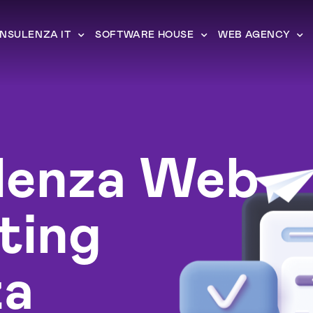
NSULENZA IT
SOFTWARE HOUSE
WEB AGENCY
lenza Web
ting
za