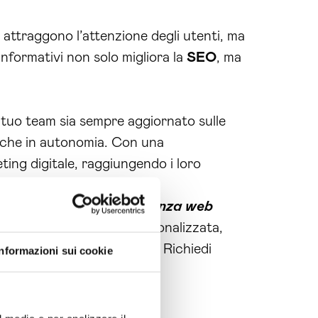
 attraggono l’attenzione degli utenti, ma
 informativi non solo migliora la
SEO
, ma
l tuo team sia sempre aggiornato sulle
nche in autonomia. Con una
ting digitale, raggiungendo i loro
 e investire nella
consulenza web
 per una consulenza personalizzata,
 tuo successo è a un passo. Richiedi
Informazioni sui cookie