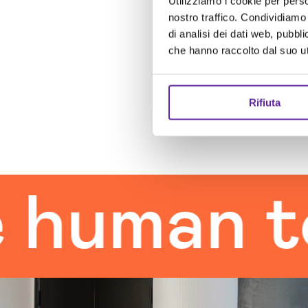
Utilizziamo i cookie per perso
nostro traffico. Condividiamo 
di analisi dei dati web, pubbl
che hanno raccolto dal suo uti
Rifiuta
man touc