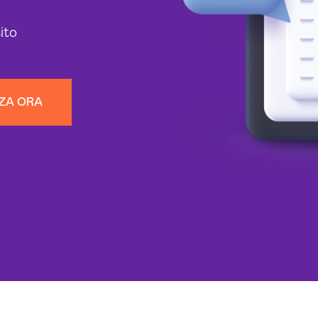
sito
NZA ORA