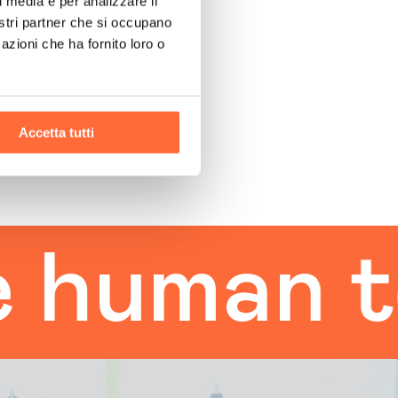
l media e per analizzare il
nostri partner che si occupano
azioni che ha fornito loro o
Accetta tutti
man touc