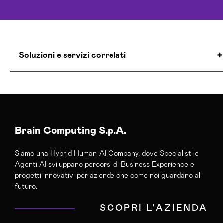
Soluzioni e servizi correlati
Agenzia Creativa Salerno
Agenzia Di Comunicazione Salerno
Agenzia Google Partner Salerno
Agenzia Posizionamento Seo Salerno
Brain Computing S.p.A.
Agenzia Social Media Marketing Salerno
Siamo una Hybrid Human-AI Company, dove Specialisti e
Agenzia Web Marketing Salerno
Agenti AI sviluppano percorsi di Business Experience e
Campagne Adv Social Salerno
progetti innovativi per aziende che come noi guardano al
Campagne Advertising Salerno
futuro.
Campagne Display Advertising Salerno
SCOPRI L'AZIENDA
Campagne Native Advertising Salerno