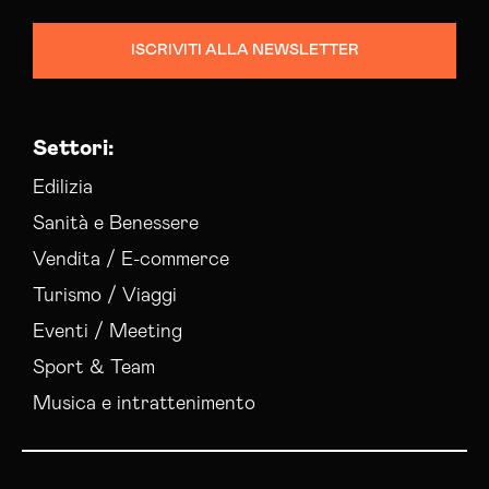
Consulenza Seo Salerno
Consulenza Social Media Salerno
ISCRIVITI ALLA NEWSLETTER
Consulenza Web Marketing Salerno
Esperti Social Media Salerno
Esperti Web Marketing Salerno
Settori:
Gestione Campagne Google Ads Salerno
Gestione Social Media Salerno
Edilizia
Realizzazione Siti Web Salerno
Sanità e Benessere
Realizzazione Siti Wordpress Salerno
Vendita / E-commerce
Social Media Advertising Salerno
Turismo / Viaggi
Sviluppo Ecommerce Salerno
Web Agency Salerno
Eventi / Meeting
Sport & Team
Musica e intrattenimento