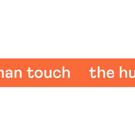
touch
the huma