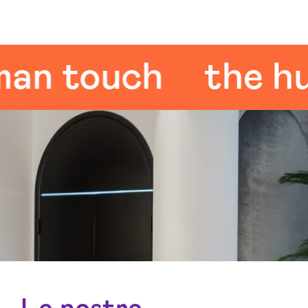
touch
the huma