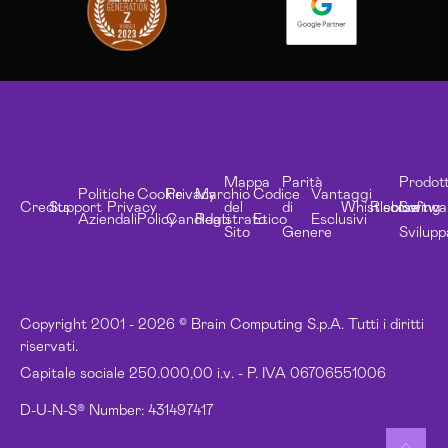
Mappa
Parità
Prodott
Politiche
Cookie
Privacy
Marchio
Codice
Vantaggi
Credits
Support
Privacy
del
di
Whistleblowing
Risorse
Softwa
Aziendali
Policy
Candidati
Registrato
Etico
Esclusivi
Sito
Genere
Svilupp
Copyright 2001 - 2026 © Brain Computing S.p.A. Tutti i diritti
riservati.
Capitale sociale 250.000,00 i.v. - P. IVA 06706551006
D-U-N-S® Number: 431497417