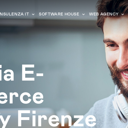
NSULENZA IT
SOFTWARE HOUSE
WEB AGENCY
a E-
erce
y Firenze