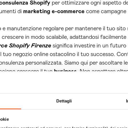
consulenza Shopify
per ottimizzare ogni aspetto d
rumenti di
marketing e-commerce
come campagne ema
o e manutenzione regolare per mantenere il tuo sit
 crescere in modo scalabile, adattandosi facilmente
e Shopify Firenze
significa investire in un futuro
e il tuo negozio online ostacolino il tuo successo. Co
nsulenza personalizzata. Siamo qui per ascoltare le t
acciano crescere il tuo
business
. Non aspettare oltre
sformare il tuo sogno di un
e-commerce
prospero in
Dettagli
ookie