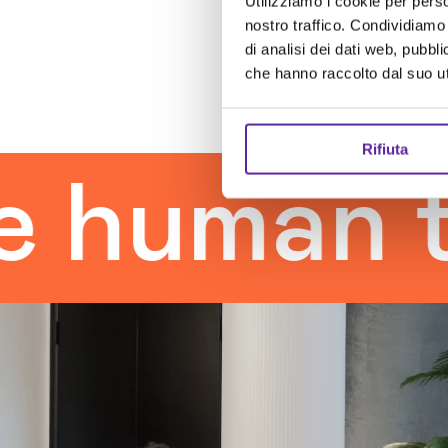
Utilizziamo i cookie per perso
nostro traffico. Condividiamo 
di analisi dei dati web, pubbl
che hanno raccolto dal suo uti
Rifiuta
man touc