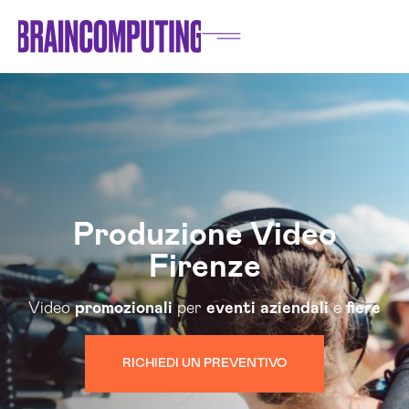
Produzione Video
Firenze
Video
promozionali
per
eventi
aziendali
e
fiere
RICHIEDI UN PREVENTIVO