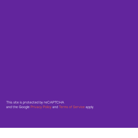
This site is protected by reCAPTCHA
and the Google
Privacy Policy
and
Terms of Service
apply.