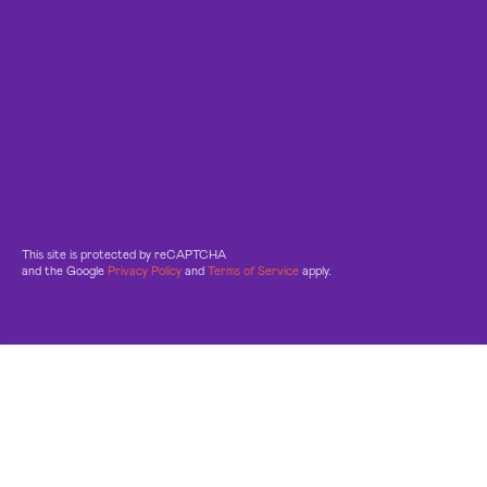
This site is protected by reCAPTCHA
and the Google
Privacy Policy
and
Terms of Service
apply.