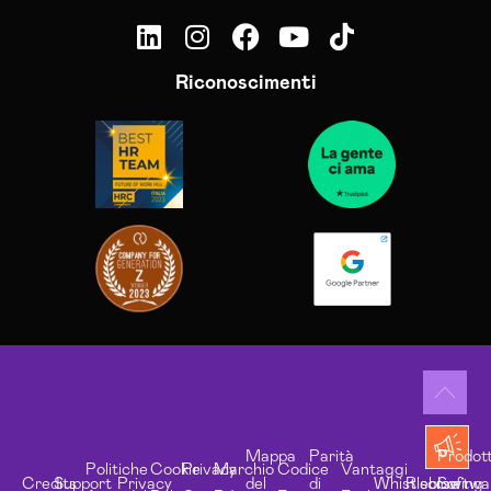
Riconoscimenti
Mappa
Parità
Prodott
Politiche
Cookie
Privacy
Marchio
Codice
Vantaggi
Credits
Support
Privacy
del
di
Whistleblowing
Risorse
Softwa