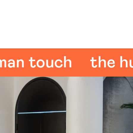
 touch
the huma