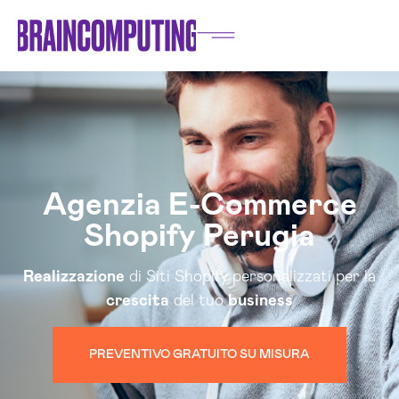
Agenzia E-Commerce
Shopify Perugia
Realizzazione
di Siti Shopify personalizzati per la
crescita
del tuo
business
PREVENTIVO GRATUITO SU MISURA