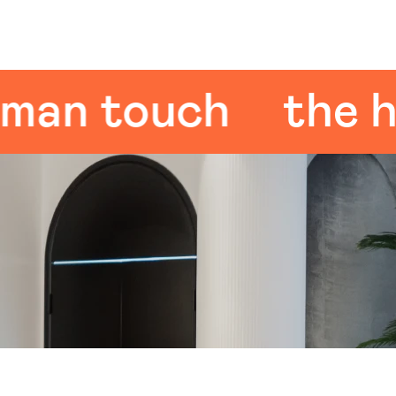
 touch
the hum