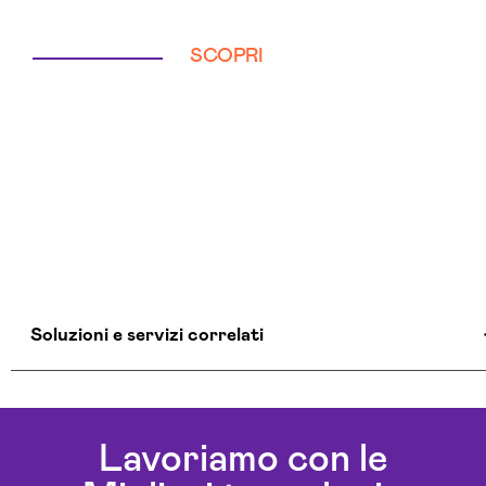
SCOPRI
Soluzioni e servizi correlati
Colocation Data Center Perugia
Realizzazione Siti Web Perugia
Lavoriamo con le
Realizzazione Siti Wordpress Perugia