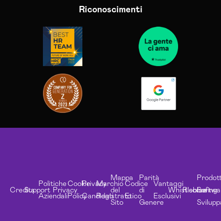
Riconoscimenti
Mappa
Parità
Prodott
Politiche
Cookie
Privacy
Marchio
Codice
Vantaggi
Credits
Support
Privacy
del
di
Whistleblowing
Risorse
Softwa
Aziendali
Policy
Candidati
Registrato
Etico
Esclusivi
Sito
Genere
Svilupp