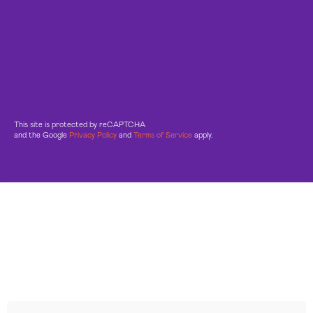
This site is protected by reCAPTCHA
and the Google
Privacy Policy
and
Terms of Service
apply.