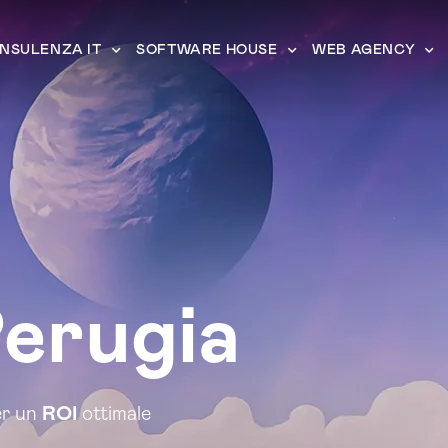
NSULENZA IT
SOFTWARE HOUSE
WEB AGENCY
erugia
er un
ROI
ottimale