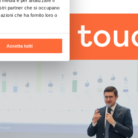
l media e per analizzare il
nostri partner che si occupano
azioni che ha fornito loro o
 touch
t
Accetta tutti