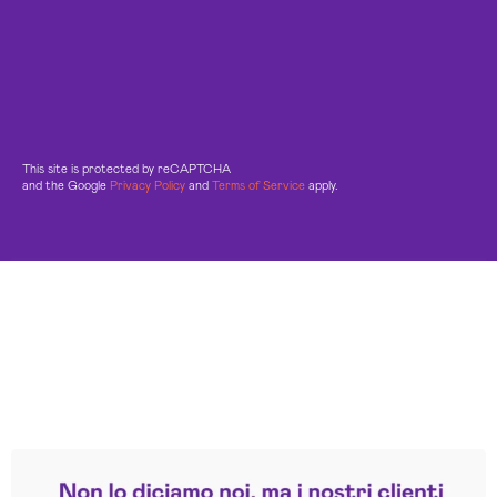
This site is protected by reCAPTCHA
and the Google
Privacy Policy
and
Terms of Service
apply.
Leggi le altre recensioni
Trustpilot