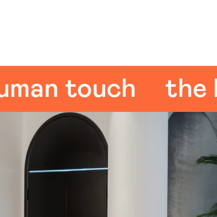
n touch
the hum