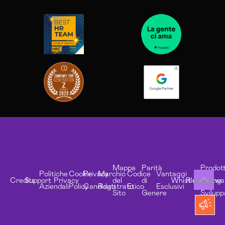
Mappa
Parità
Prodott
Politiche
Cookie
Privacy
Marchio
Codice
Vantaggi
Credits
Support
Privacy
del
di
Whistleblowing
Risorse
Softwa
Aziendali
Policy
Candidati
Registrato
Etico
Esclusivi
Sito
Genere
Svilupp