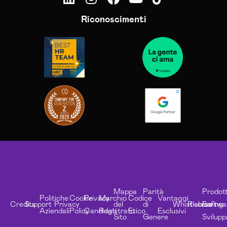
Riconoscimenti
Mappa
Parità
Prodott
Politiche
Cookie
Privacy
Marchio
Codice
Vantaggi
Credits
Support
Privacy
del
di
Whistleblowing
Risorse
Softwa
Aziendali
Policy
Candidati
Registrato
Etico
Esclusivi
Sito
Genere
Svilupp