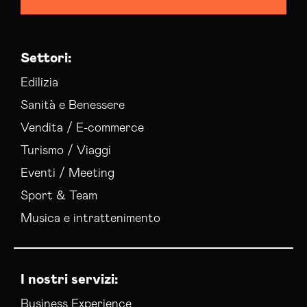
Consulenza Web Marketing Olbia Tempio
Esperti Social Media Olbia Tempio
Esperti Web Marketing Olbia Tempio
Settori:
Gestione Campagne Google Ads Olbia Tempio
Gestione Social Media Olbia Tempio
Edilizia
Realizzazione Siti Web Olbia Tempio
Sanità e Benessere
Realizzazione Siti Wordpress Olbia Tempio
Vendita / E-commerce
Social Media Advertising Olbia Tempio
Turismo / Viaggi
Sviluppo Ecommerce Olbia Tempio
Web Agency Olbia Tempio
Eventi / Meeting
Sport & Team
Musica e intrattenimento
I nostri servizi:
Business Experience