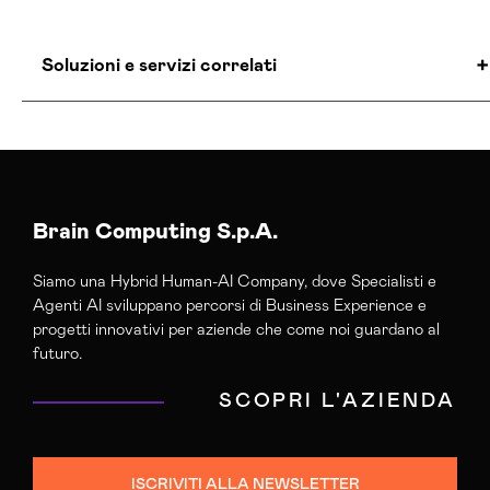
Soluzioni e servizi correlati
Agenzia Creativa Olbia Tempio
Agenzia Di Comunicazione Olbia Tempio
Agenzia Di Marketing Automation Olbia Tempio
Agenzia Posizionamento Seo Olbia Tempio
Brain Computing S.p.A.
Agenzia Social Media Marketing Olbia Tempio
Siamo una Hybrid Human-AI Company, dove Specialisti e
Agenzia Web Marketing Olbia Tempio
Agenti AI sviluppano percorsi di Business Experience e
Campagne Adv Social Olbia Tempio
progetti innovativi per aziende che come noi guardano al
Campagne Advertising Olbia Tempio
futuro.
Campagne Display Advertising Olbia Tempio
SCOPRI L'AZIENDA
Campagne Native Advertising Olbia Tempio
Consulenza Seo Olbia Tempio
Consulenza Social Media Olbia Tempio
ISCRIVITI ALLA NEWSLETTER