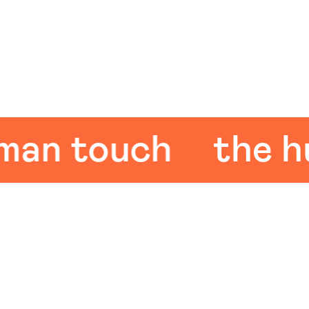
 touch
the huma