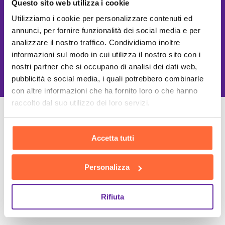
Questo sito web utilizza i cookie
Utilizziamo i cookie per personalizzare contenuti ed
annunci, per fornire funzionalità dei social media e per
analizzare il nostro traffico. Condividiamo inoltre
informazioni sul modo in cui utilizza il nostro sito con i
This site is protected by reCAPTCHA
and the Google
Privacy Policy
and
Terms of Service
apply.
nostri partner che si occupano di analisi dei dati web,
pubblicità e social media, i quali potrebbero combinarle
con altre informazioni che ha fornito loro o che hanno
raccolto dal suo utilizzo dei loro servizi.
Un Team di specialisti
Sempre a tuo supporto
Accetta tutti
Personalizza
Rifiuta