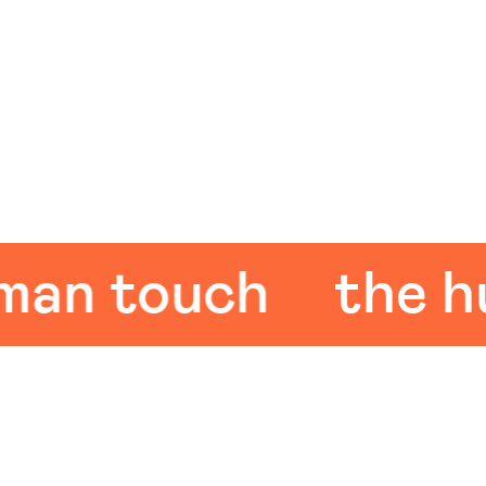
 touch
the huma