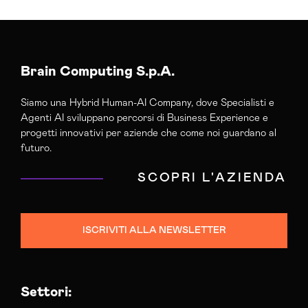
Agenzia Creativa Modena
Agenzia Di Comunicazione Modena
Agenzia Di Marketing Automation Modena
Agenzia Posizionamento Seo Modena
Brain Computing S.p.A.
Agenzia Social Media Marketing Modena
Siamo una Hybrid Human-AI Company, dove Specialisti e
Agenzia Web Marketing Modena
Agenti AI sviluppano percorsi di Business Experience e
Campagne Adv Social Modena
progetti innovativi per aziende che come noi guardano al
Campagne Advertising Modena
futuro.
Campagne Display Advertising Modena
SCOPRI L'AZIENDA
Campagne Native Advertising Modena
Consulenza Seo Modena
Consulenza Social Media Modena
ISCRIVITI ALLA NEWSLETTER
Consulenza Web Marketing Modena
Esperti Social Media Modena
Esperti Web Marketing Modena
Settori:
Gestione Campagne Google Ads Modena