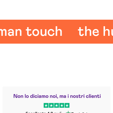
 touch
the huma
Leggi le altre recensioni
Trustpilot