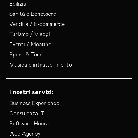
Gestione Social Media Modena
Edilizia
Realizzazione Siti Web Modena
Sanità e Benessere
Realizzazione Siti Wordpress Modena
Vendita / E-commerce
Social Media Advertising Modena
Turismo / Viaggi
Sviluppo Ecommerce Modena
Web Agency Modena
Eventi / Meeting
Sport & Team
Musica e intrattenimento
I nostri servizi:
Business Experience
Consulenza IT
Software House
Web Agency