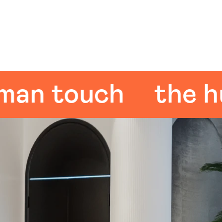
 touch
the huma