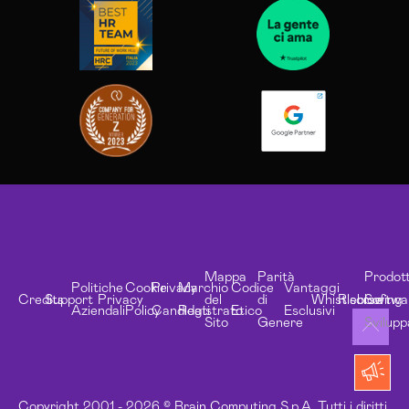
Mappa
Parità
Prodott
Politiche
Cookie
Privacy
Marchio
Codice
Vantaggi
Credits
Support
Privacy
del
di
Whistleblowing
Risorse
Softwa
Aziendali
Policy
Candidati
Registrato
Etico
Esclusivi
Sito
Genere
Svilupp
Copyright 2001 - 2026 © Brain Computing S.p.A. Tutti i diritti