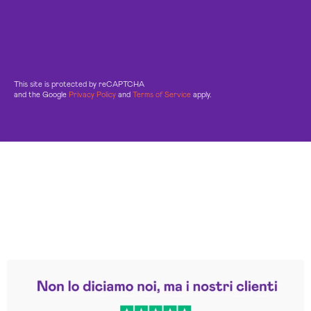
This site is protected by reCAPTCHA
and the Google
Privacy Policy
and
Terms of Service
apply.
Leggi le altre recensioni
Trustpilot