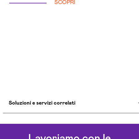
SCOPRI
Soluzioni e servizi correlati
Agenzia Creativa Olbia Tempio
Agenzia Di Comunicazione Olbia Tempio
Lavoriamo con le