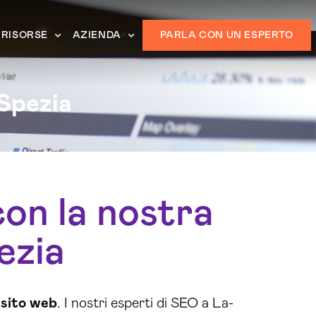
RISORSE
AZIENDA
PARLA CON UN ESPERTO
Spezia
 con la nostra
ezia
o
sito web
. I nostri esperti di SEO a La-