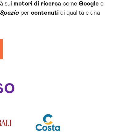
tà sui
motori di ricerca
come
Google
e
Spezia
per
contenuti
di qualità e una
so