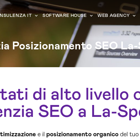
NSULENZA IT
SOFTWARE HOUSE
WEB AGENCY
ia Posizionamento SEO La-
tati di alto livello
nzia SEO a La-Sp
timizzazione
e il
posizionamento organico
del tu