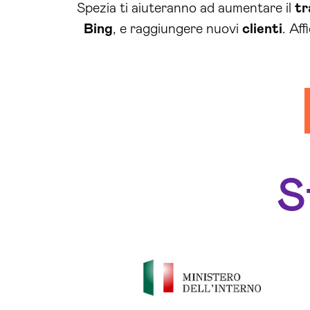
Spezia ti aiuteranno ad aumentare il
tr
Bing
, e raggiungere nuovi
clienti
. Aff
S