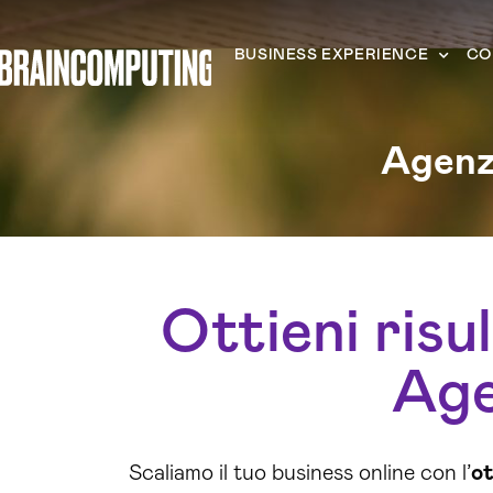
BUSINESS EXPERIENCE
CO
Agenz
Ottieni risul
Age
Scaliamo il tuo business online con l’
ot