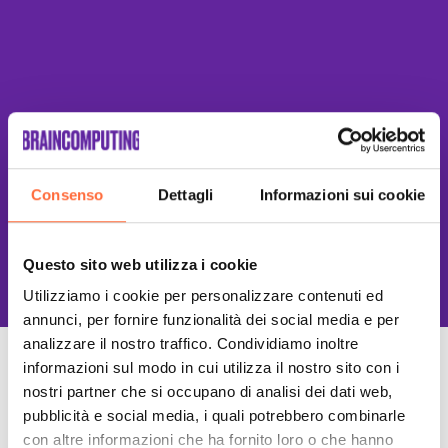
Consenso
Dettagli
Informazioni sui cookie
This site is protected by reCAPTCHA
and the Google
Privacy Policy
and
Terms of Service
apply.
Questo sito web utilizza i cookie
Utilizziamo i cookie per personalizzare contenuti ed
annunci, per fornire funzionalità dei social media e per
analizzare il nostro traffico. Condividiamo inoltre
informazioni sul modo in cui utilizza il nostro sito con i
Un Team di specialisti
nostri partner che si occupano di analisi dei dati web,
Sempre a tuo supporto
pubblicità e social media, i quali potrebbero combinarle
con altre informazioni che ha fornito loro o che hanno