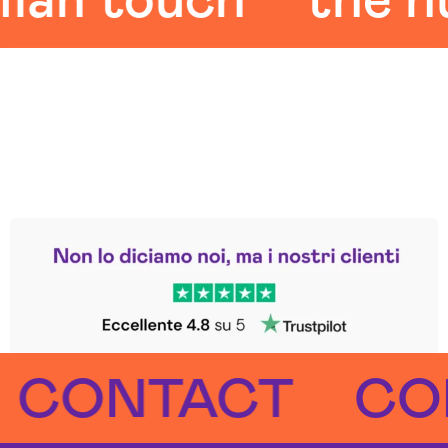
 touch
the huma
Leggi le altre recensioni
Trustpilot
NTACT
CONTA