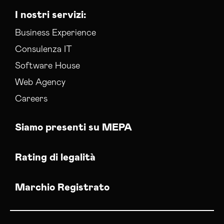
Social Media Advertising Barletta-andria-trani
I nostri servizi:
Social Media Manager Barletta-andria-trani
Sviluppo Ecommerce Barletta-andria-trani
Business Experience
Web Agency Barletta-andria-trani
Consulenza IT
Software House
Web Agency
Careers
Siamo presenti su MEPA
Rating di legalità
Marchio Registrato