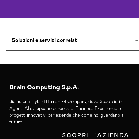
Soluzioni e servizi correlati
Agenzia Creativa Barletta-andria-trani
Agenzia Di Comunicazione Barletta-andria-trani
Agenzia Di Marketing Automation Barletta-
andria-trani
Brain Computing S.p.A.
Agenzia Google Partner Barletta-andria-trani
Siamo una Hybrid Human-AI Company, dove Specialisti e
Agenzia Posizionamento Seo Barletta-andria-
Agenti AI sviluppano percorsi di Business Experience e
trani
progetti innovativi per aziende che come noi guardano al
Agenzia Web Marketing Barletta-andria-trani
futuro.
Campagne Adv Social Barletta-andria-trani
SCOPRI L'AZIENDA
Campagne Advertising Barletta-andria-trani