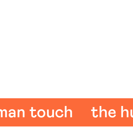
 touch
the huma