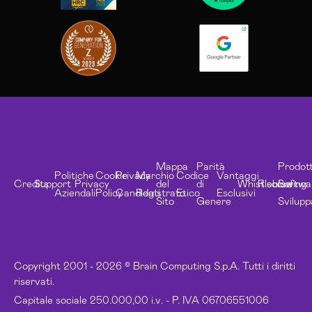
Mappa
Parità
Prodott
Politiche
Cookie
Privacy
Marchio
Codice
Vantaggi
Credits
Support
Privacy
del
di
Whistleblowing
Risorse
Softwa
Aziendali
Policy
Candidati
Registrato
Etico
Esclusivi
Sito
Genere
Svilupp
Copyright 2001 - 2026 © Brain Computing S.p.A. Tutti i diritti
riservati.
Capitale sociale 250.000,00 i.v. - P. IVA 06706551006