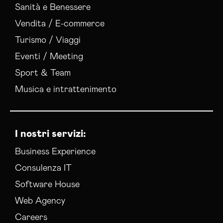
Realizzazione Siti Web Viterbo
Sanità e Benessere
Realizzazione Siti Wordpress Viterbo
Vendita / E-commerce
Social Media Advertising Viterbo
Turismo / Viaggi
Social Media Manager Viterbo
Sviluppo Ecommerce Viterbo
Eventi / Meeting
Web Agency Viterbo
Sport & Team
Musica e intrattenimento
I nostri servizi:
Business Experience
Consulenza IT
Software House
Web Agency
Careers