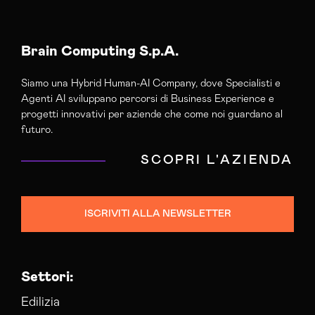
Agenzia Di Comunicazione Viterbo
Agenzia Di Marketing Automation Viterbo
Agenzia Google Partner Viterbo
Brain Computing S.p.A.
Agenzia Posizionamento Seo Viterbo
Siamo una Hybrid Human-AI Company, dove Specialisti e
Agenzia Web Marketing Viterbo
Agenti AI sviluppano percorsi di Business Experience e
Campagne Adv Social Viterbo
progetti innovativi per aziende che come noi guardano al
Campagne Advertising Viterbo
futuro.
Campagne Display Advertising Viterbo
SCOPRI L'AZIENDA
Campagne Native Advertising Viterbo
Consulenza Seo Viterbo
Consulenza Social Media Viterbo
ISCRIVITI ALLA NEWSLETTER
Consulenza Web Marketing Viterbo
Esperti Social Media Viterbo
Esperti Web Marketing Viterbo
Settori:
Gestione Campagne Google Ads Viterbo
Gestione Social Media Viterbo
Edilizia