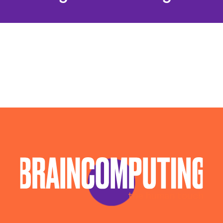
Agenzia Posizionamento Seo Viterbo
Agenzia Social Media Marketing Viterbo
Campagne Adv Social Viterbo
Campagne Advertising Viterbo
Campagne Display Advertising Viterbo
Campagne Native Advertising Viterbo
Consulenza Seo Viterbo
Consulenza Social Media Viterbo
Consulenza Web Marketing Viterbo
Esperti Social Media Viterbo
Esperti Web Marketing Viterbo
Gestione Campagne Google Ads Viterbo
Gestione Social Media Viterbo
Realizzazione Siti Web Viterbo
Realizzazione Siti Wordpress Viterbo
Social Media Advertising Viterbo
Sviluppo Ecommerce Viterbo