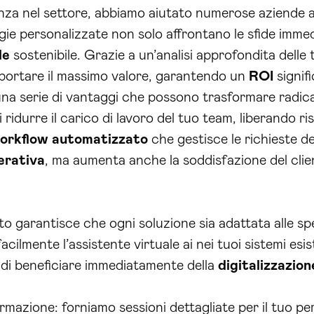
nza nel settore, abbiamo aiutato numerose aziende a 
egie personalizzate non solo affrontano le sfide imm
le
sostenibile. Grazie a un’analisi approfondita delle 
 apportare il massimo valore, garantendo un
ROI
signifi
 una serie di vantaggi che possono trasformare radica
ridurre il carico di lavoro del tuo team, liberando ri
orkflow automatizzato
che gestisce le richieste dei
perativa
, ma aumenta anche la soddisfazione del clie
to garantisce che ogni soluzione sia adattata alle sp
ilmente l’assistente virtuale ai nei tuoi sistemi esis
 di beneficiare immediatamente della
digitalizzazion
rmazione: forniamo sessioni dettagliate per il tuo p