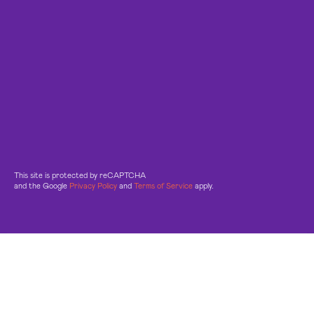
This site is protected by reCAPTCHA
and the Google
Privacy Policy
and
Terms of Service
apply.