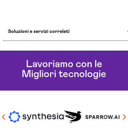
Soluzioni e servizi correlati
Aziende Intelligenza Artificiale Teramo
Chatbot Intelligenza Artificiale Teramo
Lavoriamo con le
Consulenza Chatbot Ai Teramo
Migliori tecnologie
Soluzioni Blockchain Teramo
Sviluppo Algoritmi Intelligenza Artificiale Teramo
Sviluppo Chatbot Ai Teramo