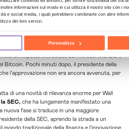
nalizzare contenuti ed annunci, per fornire funzionalità dei socia
 posizione restrittiva è stata mantenuta nel corso
inoltre informazioni sul modo in cui utilizza il nostro sito con i 
icità e social media, i quali potrebbero combinarle con altre inform
pto soggetto a sorveglianza insufficiente.
lizzo dei loro servizi.
rofilo X della Securities and Exchange
Personalizza
rentemente confermava
l’approvazione degli ETF
vuto un impatto immediato sui mercati finanziari,
 Bitcoin. Pochi minuti dopo, il presidente della
 che l’approvazione non era ancora avvenuta, per
ratta di una novità di rilevanza enorme per Wall
 la SEC,
che ha lungamente manifestato una
 La nuova fase si traduce in una maggiore
residente della SEC, aprendo la strada a un
l mondo tradizionale della finanza e l’innovazione