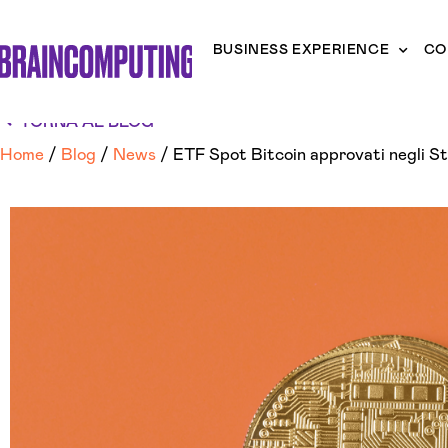
BUSINESS EXPERIENCE
CO
TORNA AL BLOG
Home
/
Blog
/
News
/
ETF Spot Bitcoin approvati negli St