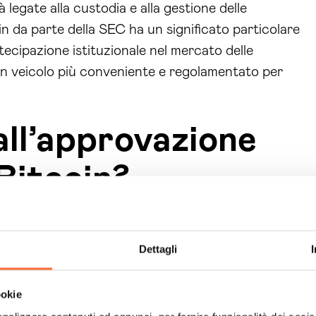
 legate alla custodia e alla gestione delle
n da parte della SEC ha un significato particolare
ecipazione istituzionale nel mercato delle
i un veicolo più conveniente e regolamentato per
all’approvazione
Bitcoin?
 Spot Bitcoin da parte della SEC rappresenta il
traversato diversi anni. Fin dal 2013, quando è
Dettagli
l Bitcoin negli Stati Uniti, la SEC ha mantenuto
incipali riguardavano la mancanza di trasparenza
ookie
azioni, e la natura non regolamentata degli