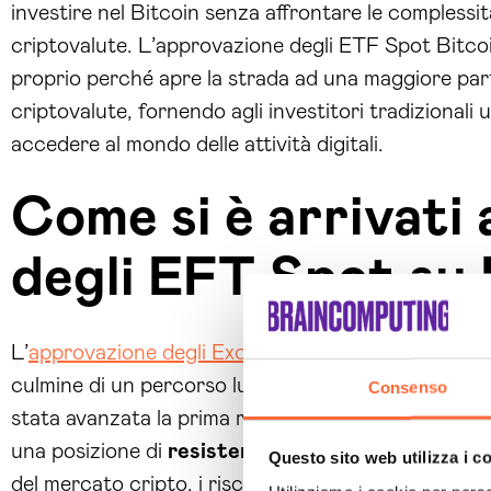
investire nel Bitcoin senza affrontare le complessità
criptovalute. L’approvazione degli ETF Spot Bitcoi
proprio perché apre la strada ad una maggiore part
criptovalute, fornendo agli investitori tradizional
accedere al mondo delle attività digitali.
Come si è arrivati 
degli EFT Spot su 
L’
approvazione degli Exchange-Traded Fund
(ETF)
culmine di un percorso lungo e complesso che ha at
Consenso
stata avanzata la prima richiesta di un ETF spot su
una posizione di
resistenza
. Le preoccupazioni pr
Questo sito web utilizza i c
del mercato cripto, i rischi legati a frodi e manipol