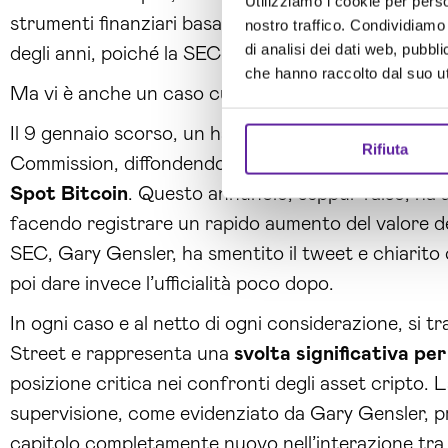
Utilizziamo i cookie per perso
strumenti finanziari basati su criptovalute. Questa
nostro traffico. Condividiamo 
di analisi dei dati web, pubbl
degli anni, poiché la SEC ha ritenuto il mercato cri
che hanno raccolto dal suo uti
Ma vi è anche un caso curioso da sottolineare.
Il 9 gennaio scorso, un hacker ha compromesso il p
Rifiuta
Commission, diffondendo un messaggio che appa
Spot Bitcoin
. Questo annuncio, seppur falso, ha a
facendo registrare un rapido aumento del valore del
SEC, Gary Gensler, ha smentito il tweet e chiarito
poi dare invece l’ufficialità poco dopo.
In ogni caso e al netto di ogni considerazione, si t
Street e rappresenta una
svolta significativa per
posizione critica nei confronti degli asset cripto.
supervisione, come evidenziato da Gary Gensler, p
capitolo completamente nuovo nell’interazione tra i