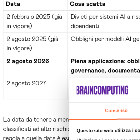
Data
Cosa scatta
2 febbraio 2025 (già
Divieti per sistemi AI a ri
in vigore)
dipendenti
2 agosto 2025 (già
Obblighi per modelli AI g
in vigore)
2 agosto 2026
Piena applicazione: obbl
governance, documenta
2 agosto 2027
Estensione ad alcuni siste
regolamentati
Consenso
La data da tenere a mente è il
2 agosto 2026
: da
classificati ad alto rischio, gli obblighi di traspa
Questo sito web utilizza i c
regola a quella data è esposto alle sanzioni.