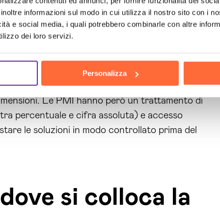
nalizzare contenuti ed annunci, per fornire funzionalità dei socia
inoltre informazioni sul modo in cui utilizza il nostro sito con i 
 in vigore dal 10 ottobre 2025, che integra l’AI Act
icità e social media, i quali potrebbero combinarle con altre inform
ll’Agenzia per la Cybersicurezza Nazionale. Non si
lizzo dei loro servizi.
Personalizza
tte sistemi AI sul mercato europeo o li usa in
dimensioni. Le PMI hanno però un trattamento di
o tra percentuale e cifra assoluta) e accesso
stare le soluzioni in modo controllato prima del
: dove si colloca la