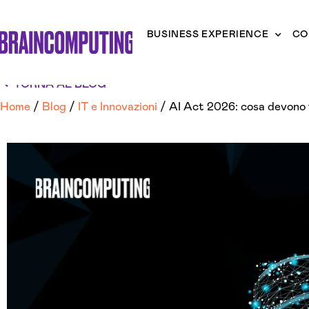
BUSINESS EXPERIENCE
CO
TORNA AL BLOG
Home
/
Blog
/
IT e Innovazioni
/
AI Act 2026: cosa devono f