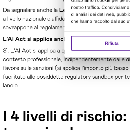
Utilizziamo i cookie per perso
nostro traffico. Condividiamo 
Da segnalare anche la
Legge italiana 132/2025
,
di analisi dei dati web, pubbl
a livello nazionale e affida la vigilanza all’AgID e a
che hanno raccolto dal suo uti
sovrappone al regolamento europeo: lo completa.
L’AI Act si applica anche alle PMI italiane?
Rifiuta
Sì. L’AI Act si applica a qualsiasi azienda che imme
contesto professionale, indipendentemente dalle 
favore sulle sanzioni (si applica l’importo più bass
facilitato alle cosiddette regulatory sandbox per te
lancio.
I 4 livelli di rischio