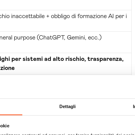
schio inaccettabile + obbligo di formazione AI per i
eneral purpose (ChatGPT, Gemini, ecc.)
ighi per sistemi ad alto rischio, trasparenza,
zione
mi ad alto rischio integrati in prodotti
Dettagli
 quel giorno scattano gli obblighi per i sistemi AI
renza e tutta la governance documentale. Chi non è in
ookie