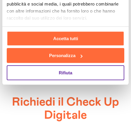
pubblicità e social media, i quali potrebbero combinarle
Soluzioni AI
:
sviluppo di strumenti custom con
AI
con altre informazioni che ha fornito loro o che hanno
per programmare
e supervisione professionale.
raccolto dal suo utilizzo dei loro servizi.
Agenti AI
:
agenti autonomi per processi ricorrenti
e sicuri.
Accetta tutti
Se hai un’idea di strumento digitale che ti piacerebbe
Personalizza
costruire senza uno sviluppatore
o un processo da
automatizzare, il
Check Up Digitale
è il punto di
Rifiuta
partenza.
Richiedi il Check Up
Digitale