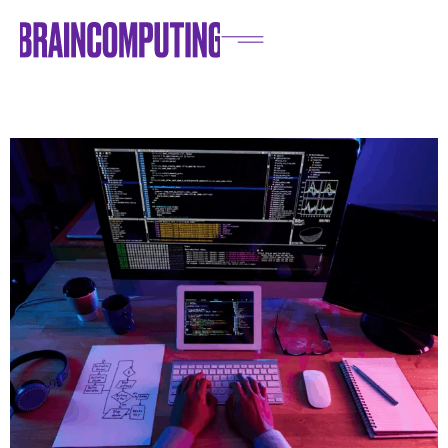
Home
/
Blog
/
IT e Innovazioni
/
Vibe coding: costruire un’app senza saper programmare