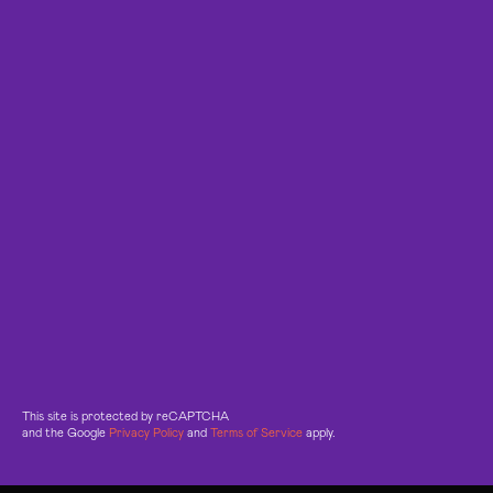
This site is protected by reCAPTCHA
and the Google
Privacy Policy
and
Terms of Service
apply.