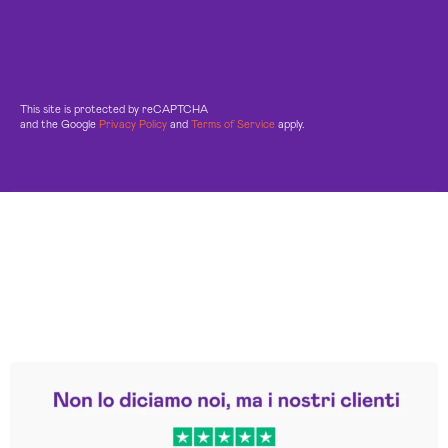
This site is protected by reCAPTCHA
and the Google
Privacy Policy
and
Terms of Service
apply.
Leggi le altre recensioni
Trustpilot