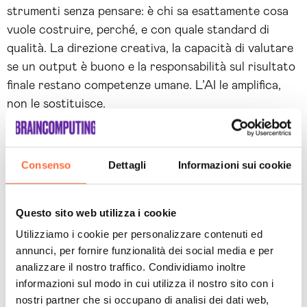
strumenti senza pensare: è chi sa esattamente cosa
vuole costruire, perché, e con quale standard di
qualità. La direzione creativa, la capacità di valutare
se un output è buono e la responsabilità sul risultato
finale restano competenze umane. L’AI le amplifica,
non le sostituisce.
In
Brain Computing
affianchiamo le aziende italiane
nello sviluppo di
software su misura con AI
e
Consenso
Dettagli
Informazioni sui cookie
nell’integrazione dell’intelligenza artificiale nei
processi esistenti. Sia che l’obiettivo sia un prototipo
rapido con gli strumenti giusti, sia che serva
sviluppo
Questo sito web utilizza i cookie
app professionale
per un sistema critico, il punto di
Utilizziamo i cookie per personalizzare contenuti ed
partenza è sempre capire cosa si vuole ottenere e
annunci, per fornire funzionalità dei social media e per
qual è il modo più efficace per arrivarci.
analizzare il nostro traffico. Condividiamo inoltre
informazioni sul modo in cui utilizza il nostro sito con i
Consulenza IT
: valutazione dell’infrastruttura,
nostri partner che si occupano di analisi dei dati web,
scelta degli strumenti e piano di sviluppo.