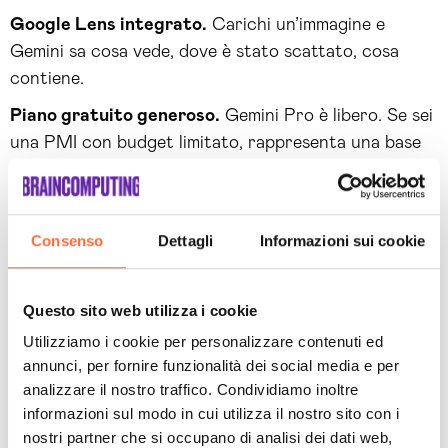
Google Lens integrato.
Carichi un’immagine e
Gemini sa cosa vede, dove è stato scattato, cosa
contiene.
Piano gratuito generoso.
Gemini Pro è libero. Se sei
una PMI con budget limitato, rappresenta una base
ottima per iniziare senza costi.
Accesso a search results in tempo reale.
Risponde
con dati aggiornati, non solo dalla memoria di
Consenso
Dettagli
Informazioni sui cookie
training. Questo lo rende particolarmente utile per
query su notizie, dati economici, trend attuali.
Questo sito web utilizza i cookie
Limitazioni
Utilizziamo i cookie per personalizzare contenuti ed
annunci, per fornire funzionalità dei social media e per
analizzare il nostro traffico. Condividiamo inoltre
Brand pull inferiore.
Molti scelgono ChatGPT come
informazioni sul modo in cui utilizza il nostro sito con i
default anche quando Gemini sarebbe migliore per il
nostri partner che si occupano di analisi dei dati web,