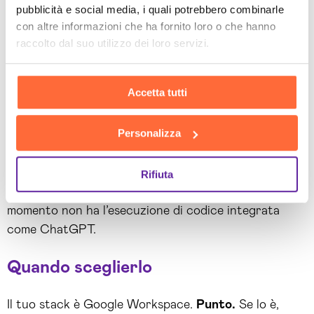
loro caso specifico. È un problema di marketing di
pubblicità e social media, i quali potrebbero combinarle
OpenAI, non di qualità di Gemini.
con altre informazioni che ha fornito loro o che hanno
raccolto dal suo utilizzo dei loro servizi.
Qualità di prosa inferiore a Claude.
Scrive bene ma
con meno naturalezza. Per un documento critico
dove la voce conta, Claude è più “polished”.
Accetta tutti
Integrazioni esterne limitate.
Se usi Slack,
Salesforce, HubSpot, ChatGPT ha molto più
Personalizza
ecosistema. Gemini eccelle dentro Google ma fatica
al di fuori.
Rifiuta
No Code Interpreter nativo.
In miglioramento, ma al
momento non ha l’esecuzione di codice integrata
come ChatGPT.
Quando sceglierlo
Il tuo stack è Google Workspace.
Punto.
Se lo è,