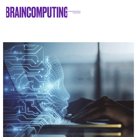
Home
/
Blog
/
IT e Innovazioni
/
ChatGPT vs Claude vs Gemini: quale AI usare in azienda