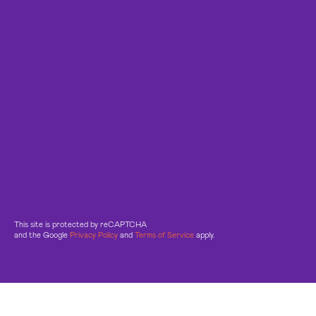
This site is protected by reCAPTCHA
and the Google
Privacy Policy
and
Terms of Service
apply.