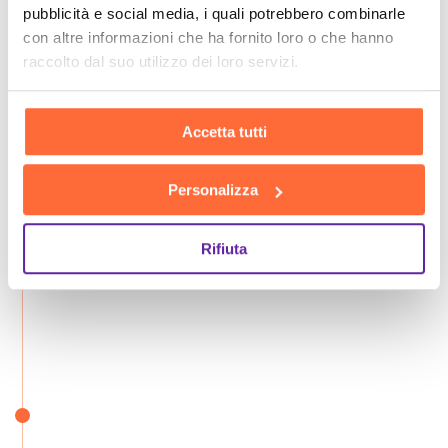
pubblicità e social media, i quali potrebbero combinarle
consulenza insieme
con altre informazioni che ha fornito loro o che hanno
raccolto dal suo utilizzo dei loro servizi.
Accetta tutti
Personalizza
Rifiuta