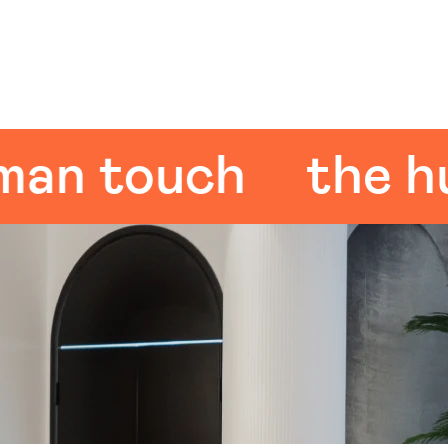
 touch
the huma