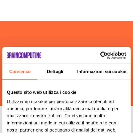
Consulenza Social Media Caltanissetta
Consulenza Web Marketing Caltanissetta
Esperti Social Media Caltanissetta
Esperti Web Marketing Caltanissetta
Gestione Campagne Google Ads Caltanissetta
Gestione Social Media Caltanissetta
Realizzazione Siti Web Caltanissetta
Realizzazione Siti Wordpress Caltanissetta
Consenso
Dettagli
Informazioni sui cookie
Social Media Advertising Caltanissetta
Sviluppo Ecommerce Caltanissetta
Web Agency Caltanissetta
Questo sito web utilizza i cookie
Utilizziamo i cookie per personalizzare contenuti ed
annunci, per fornire funzionalità dei social media e per
analizzare il nostro traffico. Condividiamo inoltre
informazioni sul modo in cui utilizza il nostro sito con i
Le fasi della nostra
nostri partner che si occupano di analisi dei dati web,