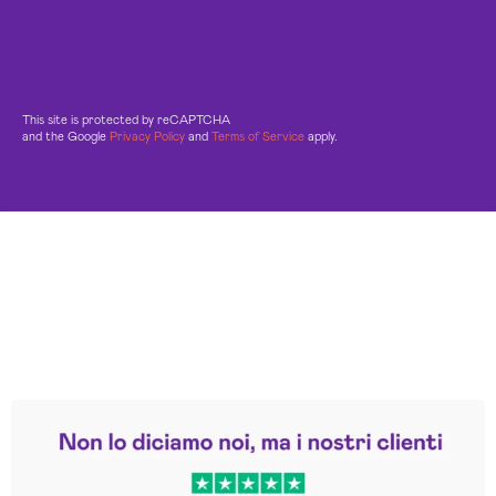
This site is protected by reCAPTCHA
and the Google
Privacy Policy
and
Terms of Service
apply.
Leggi le altre recensioni
Trustpilot