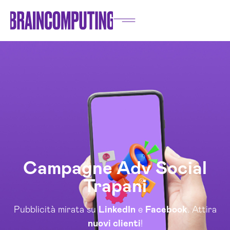
Campagne Adv Social
Trapani
Pubblicità mirata su
LinkedIn
e
Facebook
. Attira
nuovi clienti
!