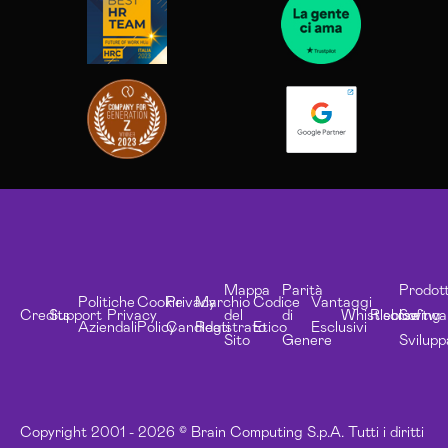
Mappa
Parità
Prodott
Politiche
Cookie
Privacy
Marchio
Codice
Vantaggi
Credits
Support
Privacy
del
di
Whistleblowing
Risorse
Softwa
Aziendali
Policy
Candidati
Registrato
Etico
Esclusivi
Sito
Genere
Svilupp
Copyright 2001 - 2026 © Brain Computing S.p.A. Tutti i diritti