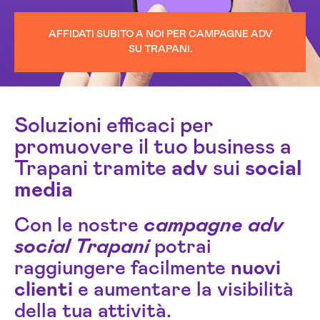
AFFIDATI SUBITO A NOI PER CAMPAGNE ADV
SU TRAPANI.
Soluzioni efficaci per
promuovere il tuo business a
Trapani tramite
adv
sui
social
media
Con le nostre
campagne adv
social Trapani
potrai
raggiungere facilmente
nuovi
clienti
e aumentare la visibilità
della tua attività.