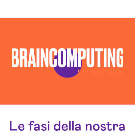
Consulenza Seo Trapani
Consulenza Social Media Trapani
Consulenza Web Marketing Trapani
Esperti Social Media Trapani
Esperti Web Marketing Trapani
Gestione Campagne Google Ads Trapani
Gestione Social Media Trapani
Realizzazione Siti Web Trapani
Realizzazione Siti Wordpress Trapani
Sviluppo Ecommerce Trapani
Web Agency Trapani
Le fasi della nostra