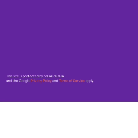
This site is protected by reCAPTCHA
and the Google
Privacy Policy
and
Terms of Service
apply.