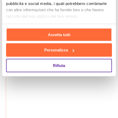
pubblicità e social media, i quali potrebbero combinarle
con altre informazioni che ha fornito loro o che hanno
Le fasi della nostra
raccolto dal suo utilizzo dei loro servizi.
consulenza insieme
Accetta tutti
Personalizza
Rifiuta