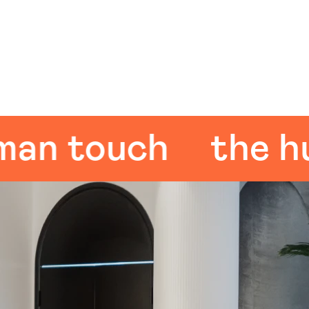
 touch
the huma