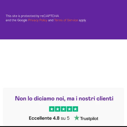
This site is protected by reCAPTCHA
and the Google
Privacy Policy
and
Terms of Service
apply.
Leggi le altre recensioni
Trustpilot