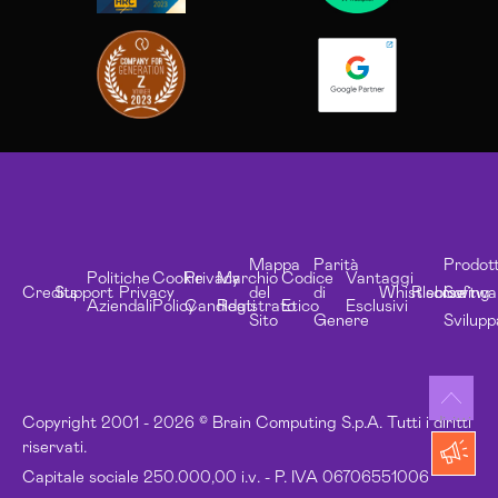
Mappa
Parità
Prodott
Politiche
Cookie
Privacy
Marchio
Codice
Vantaggi
Credits
Support
Privacy
del
di
Whistleblowing
Risorse
Softwa
Aziendali
Policy
Candidati
Registrato
Etico
Esclusivi
Sito
Genere
Svilupp
Copyright 2001 - 2026 © Brain Computing S.p.A. Tutti i diritti
riservati.
Capitale sociale 250.000,00 i.v. - P. IVA 06706551006