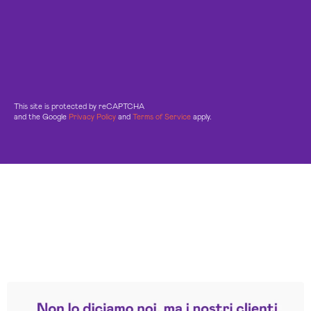
This site is protected by reCAPTCHA
and the Google
Privacy Policy
and
Terms of Service
apply.
Leggi le altre recensioni
Trustpilot