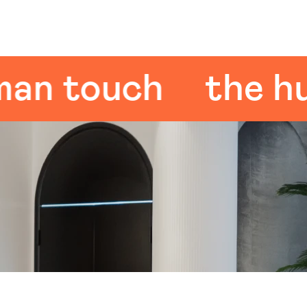
 touch
the huma