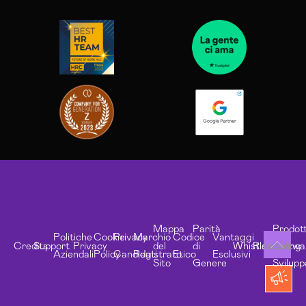
Mappa
Parità
Prodott
Politiche
Cookie
Privacy
Marchio
Codice
Vantaggi
Credits
Support
Privacy
del
di
Whistleblowing
Risorse
Softwa
Aziendali
Policy
Candidati
Registrato
Etico
Esclusivi
Sito
Genere
Svilupp