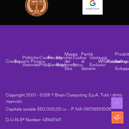
Mappa
Parità
Prodott
Politiche
Cookie
Privacy
Marchio
Codice
Vantaggi
Credits
Support
Privacy
del
di
Whistleblowing
Risorse
Softwa
Aziendali
Policy
Candidati
Registrato
Etico
Esclusivi
Sito
Genere
Svilupp
Copyright 2001 - 2026 © Brain Computing S.p.A. Tutti i diritti
riservati.
Capitale sociale 250.000,00 i.v. - P. IVA 06706551006
D-U-N-S® Number: 431497417