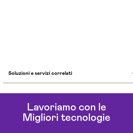
Soluzioni e servizi correlati
Agenti Ai Rieti
Ai Workflow Rieti
Lavoriamo con le
Assistente Virtuale Ai Rieti
Migliori tecnologie
Automazione Ai Rieti
Aziende Intelligenza Artificiale Rieti