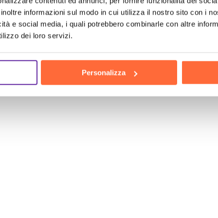
nalizzare contenuti ed annunci, per fornire funzionalità dei socia
no, migliorando l’efficienza e la competitività della 
inoltre informazioni sul modo in cui utilizza il nostro sito con i 
ano: è il momento di agire! Con il nostro servizio
Cha
icità e social media, i quali potrebbero combinarle con altre inform
lizzo dei loro servizi.
 legate alla gestione dei clienti e all’aumento delle
v
ome possiamo aiutarti a trasformare la tua azienda. 
a a vedere i risultati!
Personalizza