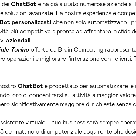
e dei
ChatBot
e ha già aiutato numerose aziende a To
 e soluzioni avanzate. La nostra esperienza e compet
Bot
personalizzati
che non solo automatizzano i p
ività più competitiva e pronta ad affrontare le sfid
ivi
aziendali
.
iale Torino
offerto da Brain Computing rappresenta 
 operazioni e migliorare l’interazione con i clienti. T
 nostro
ChatBot
è progettato per automatizzare le in
ndo loro di concentrarsi su attività a maggior valor
ro significativamente maggiore di richieste senza c
assistente virtuale, il tuo business sarà sempre opera
 3 del mattino o di un potenziale acquirente che desi