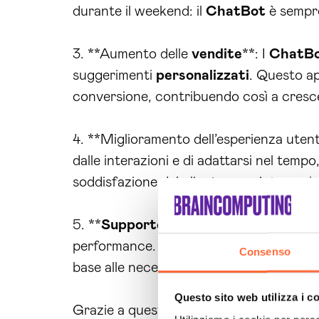
durante il weekend: il
ChatBot
è sempre
3. **Aumento delle
vendite
**: I
ChatB
suggerimenti
personalizzati
. Questo ap
conversione, contribuendo così a cresc
4. **Miglioramento dell’esperienza uten
dalle interazioni e di adattarsi nel tempo
soddisfazione del cliente, ma aiuta anche
5. **
Supporto tecnico
avanzato**: Siam
performance. Il nostro team di esperti è 
Consenso
base alle necessità del tuo business.
Questo sito web utilizza i c
Grazie a questi vantaggi, il servizio
Chat