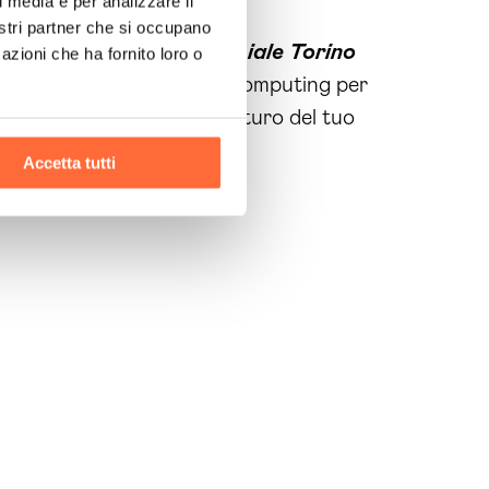
l media e per analizzare il
tua azienda.
nostri partner che si occupano
tBot Intelligenza Artificiale Torino
azioni che ha fornito loro o
endite
. Contatta Brain Computing per
Non aspettare oltre, il futuro del tuo
Accetta tutti