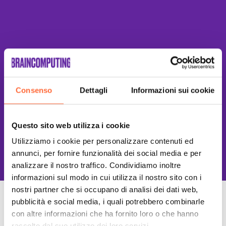
Consenso
Dettagli
Informazioni sui cookie
Questo sito web utilizza i cookie
This site is protected by reCAPTCHA
Utilizziamo i cookie per personalizzare contenuti ed
and the Google
Privacy Policy
and
Terms of Service
apply.
annunci, per fornire funzionalità dei social media e per
analizzare il nostro traffico. Condividiamo inoltre
informazioni sul modo in cui utilizza il nostro sito con i
nostri partner che si occupano di analisi dei dati web,
pubblicità e social media, i quali potrebbero combinarle
Un Team di specialisti
con altre informazioni che ha fornito loro o che hanno
Sempre a tuo supporto
raccolto dal suo utilizzo dei loro servizi.