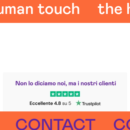
an touch
the hu
Leggi le altre recensioni
Trustpilot
CONTACT
CON