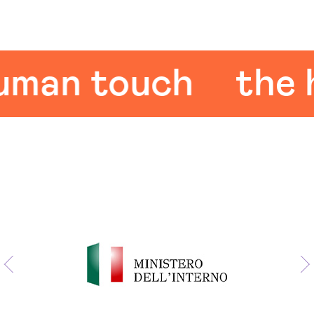
an touch
the hu