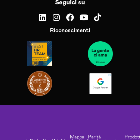
Seguici su
Riconoscimenti
Mappa
Parità
Prodott