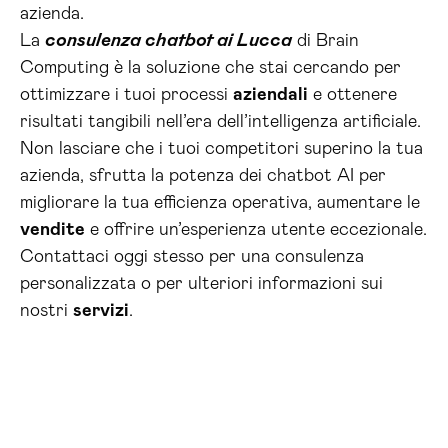
azienda.
La
consulenza chatbot ai Lucca
di Brain
Computing è la soluzione che stai cercando per
ottimizzare i tuoi processi
aziendali
e ottenere
risultati tangibili nell’era dell’intelligenza artificiale.
Non lasciare che i tuoi competitori superino la tua
azienda, sfrutta la potenza dei chatbot AI per
migliorare la tua efficienza operativa, aumentare le
vendite
e offrire un’esperienza utente eccezionale.
Contattaci oggi stesso per una consulenza
personalizzata o per ulteriori informazioni sui
nostri
servizi
.