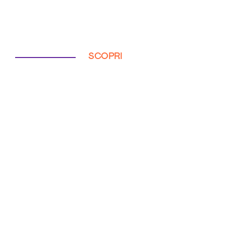
SCOPRI