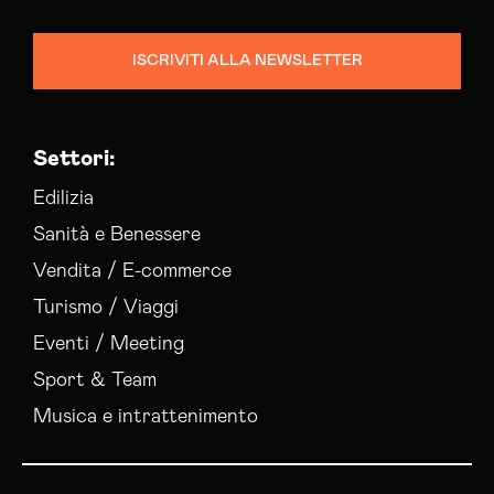
ISCRIVITI ALLA NEWSLETTER
Settori:
Edilizia
Sanità e Benessere
Vendita / E-commerce
Turismo / Viaggi
Eventi / Meeting
Sport & Team
Musica e intrattenimento