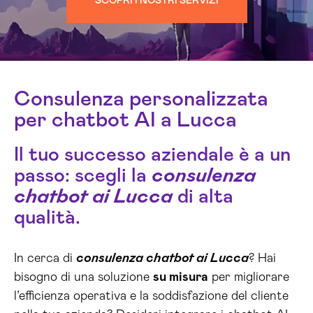
SCOPRI I NOSTRI SERVIZI
Consulenza personalizzata
per chatbot AI a Lucca
Il tuo successo aziendale è a un
passo: scegli la
consulenza
chatbot ai Lucca
di alta
qualità.
In cerca di
consulenza chatbot ai Lucca
? Hai
bisogno di una soluzione
su misura
per migliorare
l’efficienza operativa e la soddisfazione del cliente