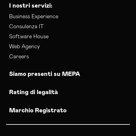
I nostri servizi:
Business Experience
Consulenza IT
Software House
Web Agency
Careers
Siamo presenti su MEPA
Rating di legalità
Marchio Registrato