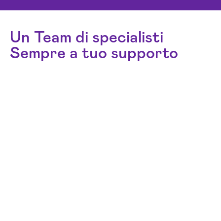
Un Team di specialisti
Sempre a tuo supporto