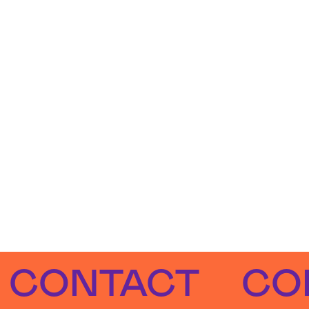
NTACT
CONTA