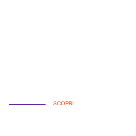
SCOPRI