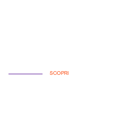
SCOPRI