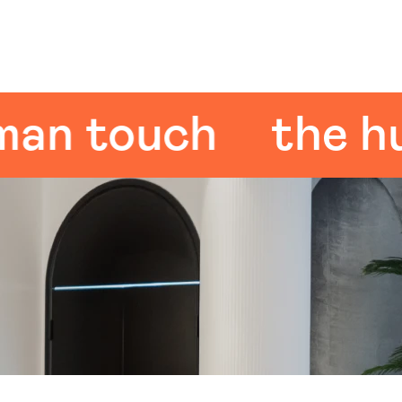
touch
the huma