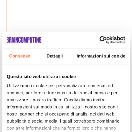
Consenso
Dettagli
Informazioni sui cookie
Questo sito web utilizza i cookie
Utilizziamo i cookie per personalizzare contenuti ed
annunci, per fornire funzionalità dei social media e per
analizzare il nostro traffico. Condividiamo inoltre
informazioni sul modo in cui utilizza il nostro sito con i
nostri partner che si occupano di analisi dei dati web,
pubblicità e social media, i quali potrebbero combinarle
con altre informazioni che ha fornito loro o che hanno