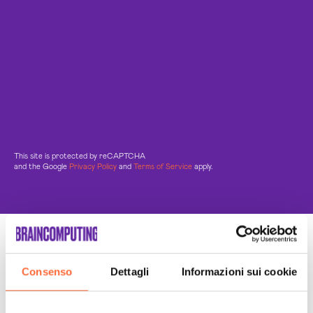
This site is protected by reCAPTCHA
and the Google
Privacy Policy
and
Terms of Service
apply.
Un Team di specialisti
Sempre a tuo supporto
Consenso
Dettagli
Informazioni sui cookie