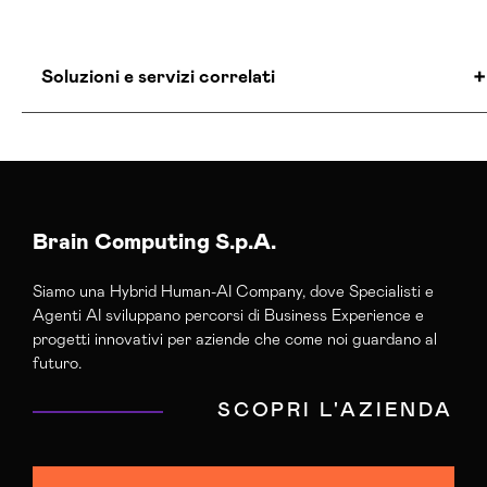
Soluzioni e servizi correlati
Agenzia Creativa Lucca
Agenzia Di Comunicazione Lucca
Agenzia Di Marketing Automation Lucca
Agenzia E-commerce Shopify Lucca
Brain Computing S.p.A.
Agenzia Google Partner Lucca
Siamo una Hybrid Human-AI Company, dove Specialisti e
Agenzia Posizionamento Seo Lucca
Agenti AI sviluppano percorsi di Business Experience e
Agenzia Social Media Marketing Lucca
progetti innovativi per aziende che come noi guardano al
Agenzia Web Marketing Lucca
futuro.
Campagne Adv Social Lucca
SCOPRI L'AZIENDA
Campagne Advertising Lucca
Campagne Display Advertising Lucca
Campagne Native Advertising Lucca