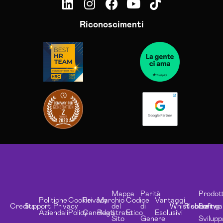
Riconoscimenti
Mappa
Parità
Prodott
Politiche
Cookie
Privacy
Marchio
Codice
Vantaggi
Credits
Support
Privacy
del
di
Whistleblowing
Risorse
Softwa
Aziendali
Policy
Candidati
Registrato
Etico
Esclusivi
Sito
Genere
Svilupp