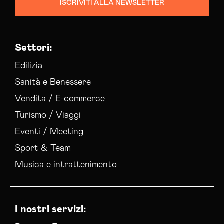
ISCRIVITI ALLA NEWSLETTER
Colocation Data Center Lucca
Consulenza Seo Lucca
Consulenza Social Media Lucca
Settori:
Consulenza Web Marketing Lucca
Esperti Social Media Lucca
Edilizia
Esperti Web Marketing Lucca
Sanità e Benessere
Gestione Campagne Google Ads Lucca
Vendita / E-commerce
Gestione Social Media Lucca
Turismo / Viaggi
Realizzazione Siti Web Lucca
Servizi Hosting Lucca
Eventi / Meeting
Social Media Advertising Lucca
Sport & Team
Sviluppo Ecommerce Lucca
Musica e intrattenimento
Web Agency Lucca
I nostri servizi: