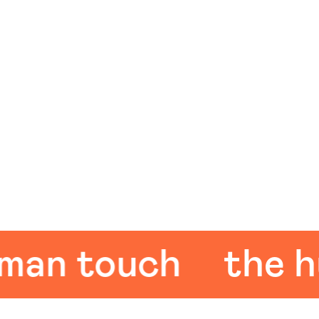
n touch
the hum