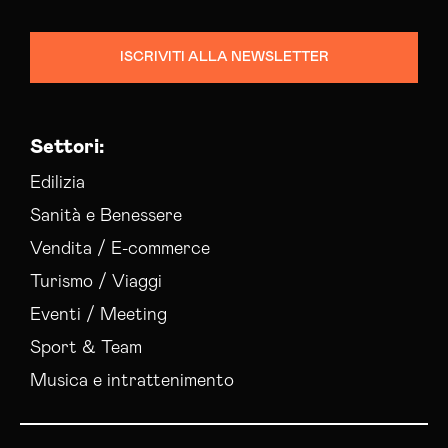
Campagne Native Advertising Udine
Consulenza Seo Udine
ISCRIVITI ALLA NEWSLETTER
Consulenza Web Marketing Udine
Esperti Social Media Udine
Esperti Web Marketing Udine
Settori:
Gestione Campagne Google Ads Udine
Gestione Social Media Udine
Edilizia
Realizzazione Siti Web Udine
Sanità e Benessere
Realizzazione Siti Wordpress Udine
Vendita / E-commerce
Social Media Advertising Udine
Turismo / Viaggi
Social Media Manager Udine
Sviluppo Ecommerce Udine
Eventi / Meeting
Web Agency Udine
Sport & Team
Musica e intrattenimento