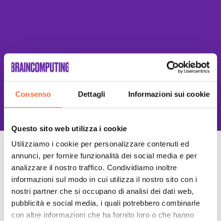
This site is protected by reCAPTCHA
Consenso
Dettagli
Informazioni sui cookie
and the Google
Privacy Policy
and
Terms of Service
apply.
Questo sito web utilizza i cookie
Utilizziamo i cookie per personalizzare contenuti ed
Un Team di specialisti
annunci, per fornire funzionalità dei social media e per
analizzare il nostro traffico. Condividiamo inoltre
Sempre a tuo supporto
informazioni sul modo in cui utilizza il nostro sito con i
nostri partner che si occupano di analisi dei dati web,
pubblicità e social media, i quali potrebbero combinarle
con altre informazioni che ha fornito loro o che hanno