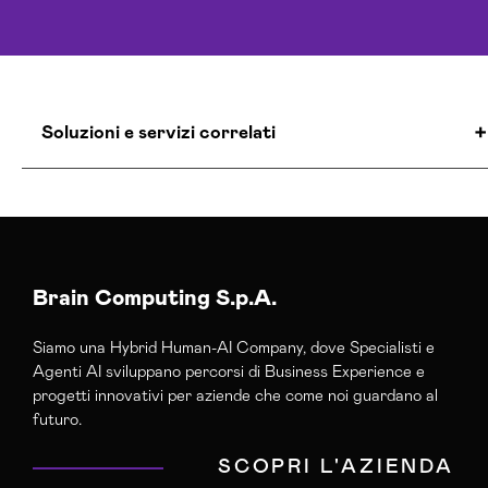
Soluzioni e servizi correlati
Agenzia Creativa Udine
Agenzia Di Comunicazione Udine
Agenzia Di Marketing Automation Udine
Agenzia Google Partner Udine
Brain Computing S.p.A.
Agenzia Posizionamento Seo Udine
Siamo una Hybrid Human-AI Company, dove Specialisti e
Agenzia Social Media Marketing Udine
Agenti AI sviluppano percorsi di Business Experience e
Agenzia Web Marketing Udine
progetti innovativi per aziende che come noi guardano al
Campagne Adv Social Udine
futuro.
Campagne Advertising Udine
SCOPRI L'AZIENDA
Campagne Display Advertising Udine